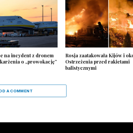
je na incydent z dronem
Rosja zaatakowała Kijów i oko
skarżenia o „prowokację”
Ostrzeżenia przed rakietami
balistycznymi
DD A COMMENT