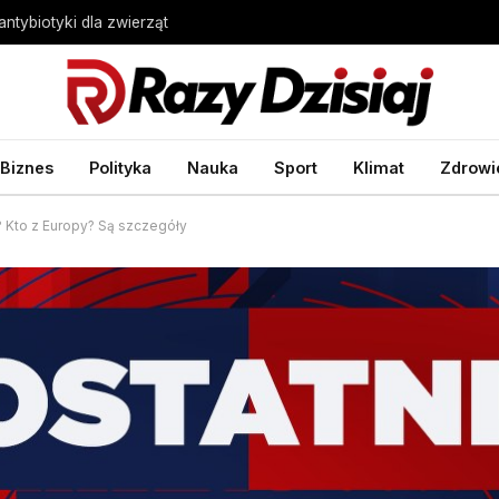
ntybiotyki dla zwierząt
Biznes
Polityka
Nauka
Sport
Klimat
Zdrowi
? Kto z Europy? Są szczegóły