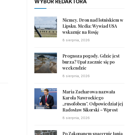
WYBÓR REDAKTORA
Niemcy. Dron nad lotniskiem w
Lipsku. Media: Wywiad USA
wskazuje na Rosję
8 sierpnia, 2026
Prognoza pogody. Gdzie jest
burza? Upał zacznie się po
weekendzie
8 sierpnia, 2026
Maria Zacharowa nazwała
Karola Nawrockiego
„rusofobem”. Odpowiedział jej
Radosław Sikorski – Wprost
8 sierpnia, 2026
Po Zakopanem spaceruje łania