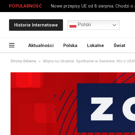
POPULARNOŚĆ
Nowe przepisy UE od 8 sierpnia. Chodzi o a
Polski
Historie Internetowe
Aktualności
Polska
Lokalne
Świat
Strona Główna
»
Wojna na Ukrainie. Spotkanie w Genewie. Kto z USA