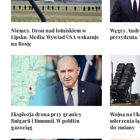
Niemcy. Dron nad lotniskiem w
Węgry. Andr
Lipsku. Media: Wywiad USA wskazuje
prezydenta.
na Rosję
Eksplozja drona przy granicy
Wojna na Ukr
Bułgarii i Rumunii. W pobliżu
uderzenia ł
gazociąg
do zmiany