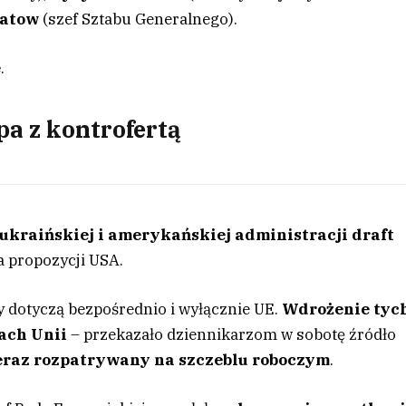
natow
(szef Sztabu Generalnego).
e
.
a z kontrofertą
 ukraińskiej i amerykańskiej administracji draft
a propozycji USA.
y dotyczą bezpośrednio i wyłącznie UE.
Wdrożenie tyc
ach Unii
– przekazało dziennikarzom w sobotę źródło
teraz rozpatrywany na szczeblu roboczym
.