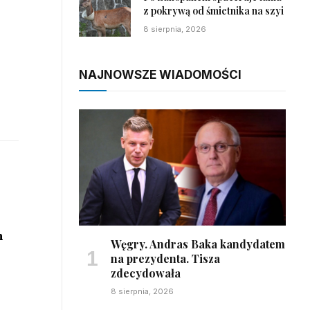
z pokrywą od śmietnika na szyi
8 sierpnia, 2026
NAJNOWSZE WIADOMOŚCI
h
Węgry. Andras Baka kandydatem
na prezydenta. Tisza
zdecydowała
8 sierpnia, 2026