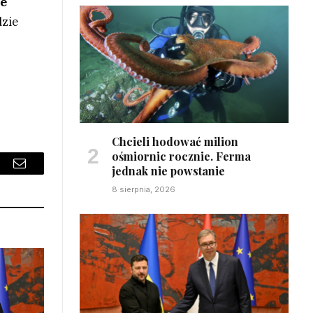
ie
dzie
Chcieli hodować milion
ośmiornic rocznie. Ferma
jednak nie powstanie
sApp
Email
8 sierpnia, 2026