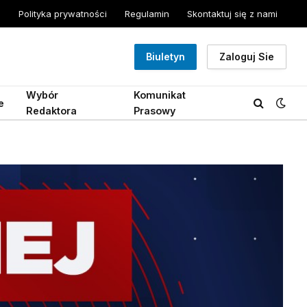
Polityka prywatności
Regulamin
Skontaktuj się z nami
Biuletyn
Zaloguj Sie
Wybór
Komunikat
e
Redaktora
Prasowy