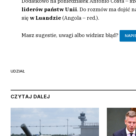
Dodatkowo na poniedziałek Antonio Costa – sze
liderów państw Unii
. Do rozmów ma dojść n
się
w Luandzie
(Angola – red.).
Masz sugestie, uwagi albo widzisz błąd?
NAPI
UDZIAŁ
CZYTAJ DALEJ