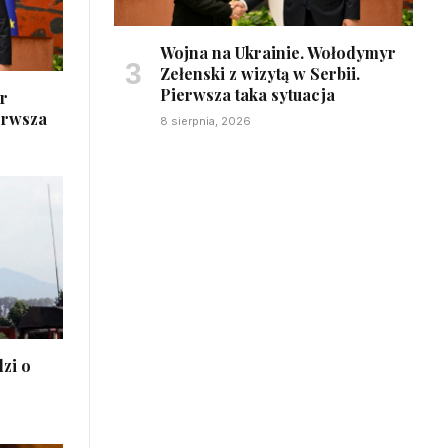
Wojna na Ukrainie. Wołodymyr
Zełenski z wizytą w Serbii.
Pierwsza taka sytuacja
r
ierwsza
8 sierpnia, 2026
zi o