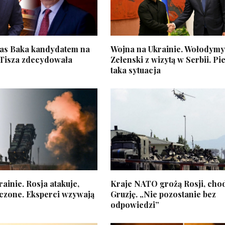
as Baka kandydatem na
Wojna na Ukrainie. Wołodymy
 Tisza zdecydowała
Zełenski z wizytą w Serbii. P
taka sytuacja
ainie. Rosja atakuje,
Kraje NATO grożą Rosji, chod
ączone. Eksperci wzywają
Gruzję. „Nie pozostanie bez
odpowiedzi”