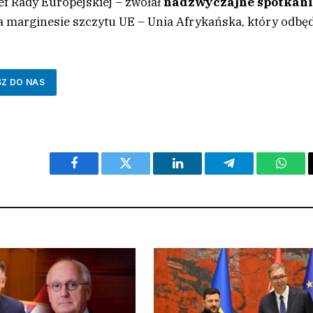
f Rady Europejskiej – zwołał
nadzwyczajne spotkan
a marginesie szczytu UE – Unia Afrykańska, który odbę
SZ DO NAS
Facebook
Twitter
LinkedIn
Telegram
What