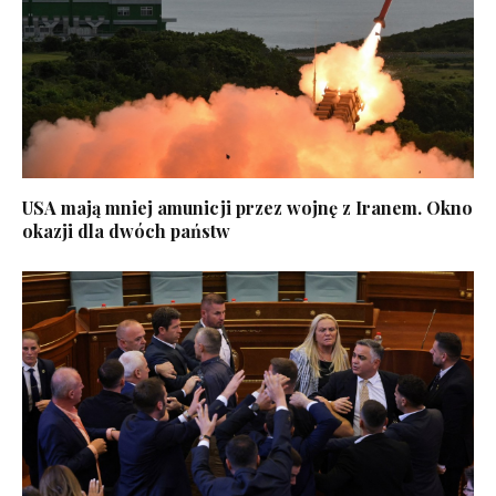
USA mają mniej amunicji przez wojnę z Iranem. Okno
okazji dla dwóch państw