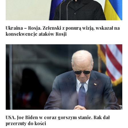
Ukraina – Rosja. Zełenski z ponurą wizją, wskazał na
konsekwencje ataków Rosji
USA. Joe Biden w coraz gorszym stanie. Rak dał
przerzuty do kości