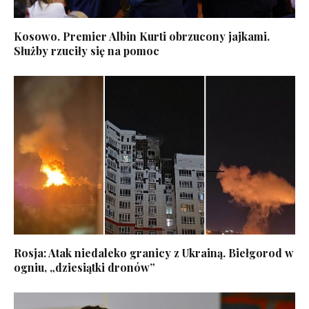
Kosowo. Premier Albin Kurti obrzucony jajkami.
Służby rzuciły się na pomoc
Rosja: Atak niedaleko granicy z Ukrainą. Biełgorod w
ogniu, „dziesiątki dronów”