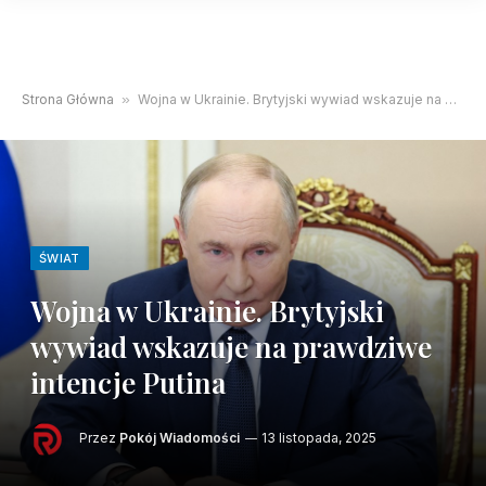
Strona Główna
»
Wojna w Ukrainie. Brytyjski wywiad wskazuje na prawdziwe intencje Putina
ŚWIAT
Wojna w Ukrainie. Brytyjski
wywiad wskazuje na prawdziwe
intencje Putina
Przez
Pokój Wiadomości
13 listopada, 2025