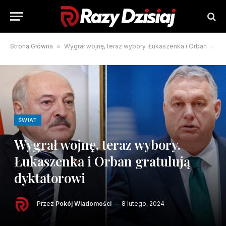
Strona Główna
»
Wygrał wojnę, teraz wybory. Łukaszenka i Orban gratulują dyktatorowi
ŚWIAT
Wygrał wojnę, teraz wybory.
Łukaszenka i Orban gratulują
dyktatorowi
Przez
Pokój Wiadomości
8 lutego, 2024