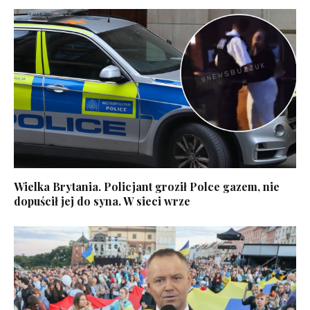
Wielka Brytania. Policjant groził Polce gazem, nie
dopuścił jej do syna. W sieci wrze