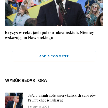
Kryzys w relacjach polsko-ukraińskich. Niemcy
wskazują na Nawrockiego
ADD A COMMENT
WYBÓR REDAKTORA
USA. Ujawnili ilość amerykańskich zapasów,
Trump chce ich ukarać
6 sierpnia, 2026