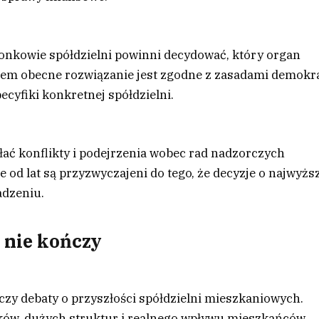
złonkowie spółdzielni powinni decydować, który organ
iem obecne rozwiązanie jest zgodne z zasadami demokra
ecyfiki konkretnej spółdzielni.
ać konflikty i podejrzenia wobec rad nadzorczych
 od lat są przyzwyczajeni do tego, że decyzje o najwyżs
dzeniu.
ę nie kończy
zy debaty o przyszłości spółdzielni mieszkaniowych.
nków, dużych struktur i realnego wpływu mieszkańców