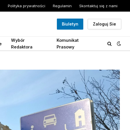
Polityka prywatności
Regulamin
Skontaktuj się z nami
Biuletyn
Zaloguj Sie
Wybór
Komunikat
e
Redaktora
Prasowy