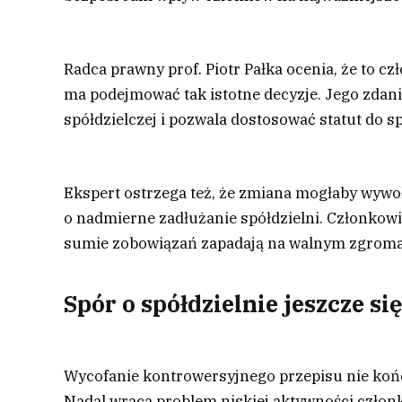
Radca prawny prof. Piotr Pałka ocenia, że to c
ma podejmować tak istotne decyzje. Jego zdan
spółdzielczej i pozwala dostosować statut do sp
Ekspert ostrzega też, że zmiana mogłaby wywoł
o nadmierne zadłużanie spółdzielni. Członkowie
sumie zobowiązań zapadają na walnym zgroma
Spór o spółdzielnie jeszcze si
Wycofanie kontrowersyjnego przepisu nie końc
Nadal wraca problem niskiej aktywności czło