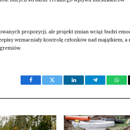
ykowanych propozycji, ale projekt zmian wciąż budzi emoc
rzepisy wzmacniały kontrolę członków nad majątkiem, a 
 gremiów.
Facebook
Twitter
LinkedIn
Telegram
What