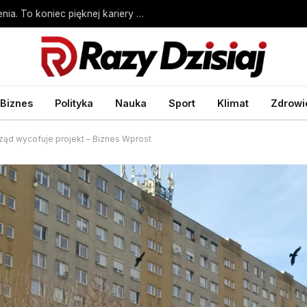
Polka wróciła po udarze i nie kryła wzruszenia. To koniec pięknej kariery – Tenis – Sport Wprost
Biznes
Polityka
Nauka
Sport
Klimat
Zdrowi
ząd wycofuje projekt – Biznes Wprost