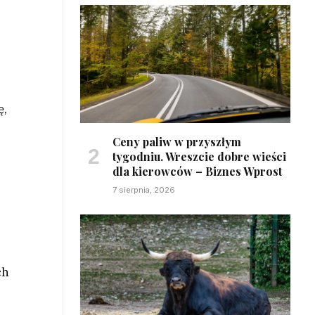
ę,
Ceny paliw w przyszłym
tygodniu. Wreszcie dobre wieści
dla kierowców – Biznes Wprost
7 sierpnia, 2026
ch