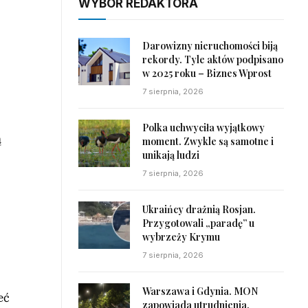
WYBÓR REDAKTORA
Darowizny nieruchomości biją
rekordy. Tyle aktów podpisano
w 2025 roku – Biznes Wprost
7 sierpnia, 2026
Polka uchwyciła wyjątkowy
ą
moment. Zwykle są samotne i
unikają ludzi
7 sierpnia, 2026
Ukraińcy drażnią Rosjan.
Przygotowali „paradę” u
wybrzeży Krymu
7 sierpnia, 2026
Warszawa i Gdynia. MON
eć
zapowiada utrudnienia,