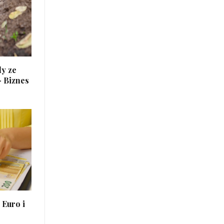
dy ze
– Biznes
 Euro i