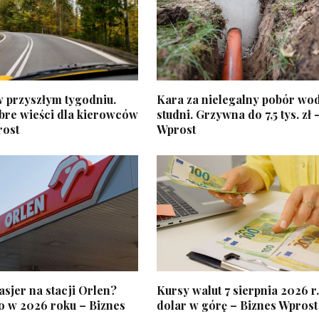
w przyszłym tygodniu.
Kara za nielegalny pobór wo
bre wieści dla kierowców
studni. Grzywna do 7,5 tys. zł 
rost
Wprost
kasjer na stacji Orlen?
Kursy walut 7 sierpnia 2026 r.
o w 2026 roku – Biznes
dolar w górę – Biznes Wprost