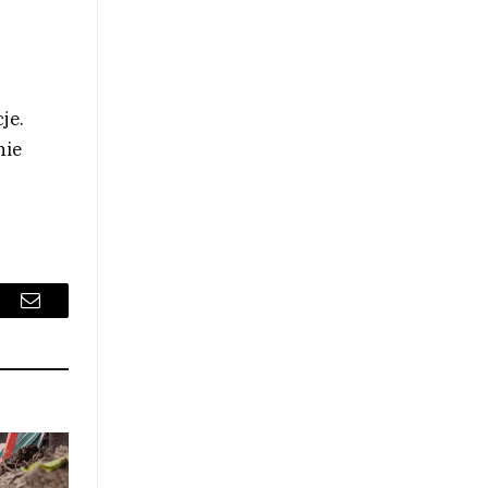
je.
nie
sApp
Email