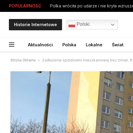
POPULARNOŚĆ
Polski
Historie Internetowe
Aktualności
Polska
Lokalne
Świat
Strona Główna
»
Zadłużenie spółdzielni mieszkaniowej bez zmian. R