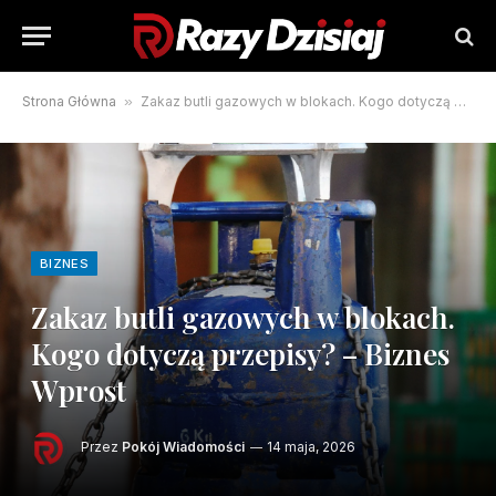
Strona Główna
»
Zakaz butli gazowych w blokach. Kogo dotyczą przepisy? – Biznes Wprost
BIZNES
Zakaz butli gazowych w blokach.
Kogo dotyczą przepisy? – Biznes
Wprost
Przez
Pokój Wiadomości
14 maja, 2026