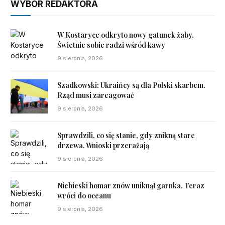
WYBÓR REDAKTORA
W Kostaryce odkryto nowy gatunek żaby.
Świetnie sobie radzi wśród kawy
9 sierpnia, 2026
Szadkowski: Ukraińcy są dla Polski skarbem.
Rząd musi zareagować
9 sierpnia, 2026
Sprawdzili, co się stanie, gdy znikną stare
drzewa. Wnioski przerażają
9 sierpnia, 2026
Niebieski homar znów uniknął garnka. Teraz
wróci do oceanu
9 sierpnia, 2026