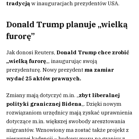
tradycją
w inauguracjach prezydentów USA.
Donald Trump planuje „wielką
furorę”
Jak donosi Reuters,
Donald Trump chce zrobić
„wielką furorę
„, inaugurując swoją
prezydenturę. Nowy prezydent
ma zamiar
wydać 25 aktów prawnych.
Zmiany mają dotyczyć m.in. „
zbyt liberalnej
polityki granicznej Bidena
„. Dzięki nowym
rozwiązaniom urzędnicy mają zyskać uprawnienia
dotyczące m.in. większej swobody aresztowania
migrantów. Wznowiony ma zostać także projekt z
pierwszej kadencji – budowy muru na granicy z