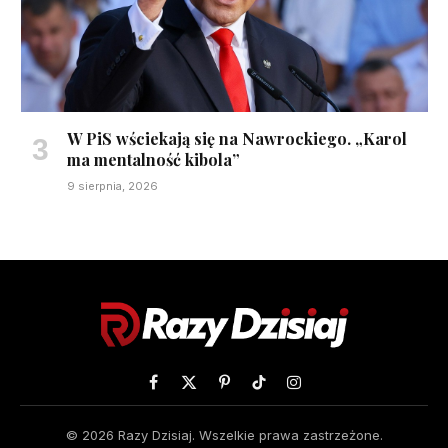
W PiS wściekają się na Nawrockiego. „Karol
ma mentalność kibola”
9 sierpnia, 2026
Facebook
X
Pinterest
TikTok
Instagram
(Twitter)
© 2026 Razy Dzisiaj. Wszelkie prawa zastrzeżone.