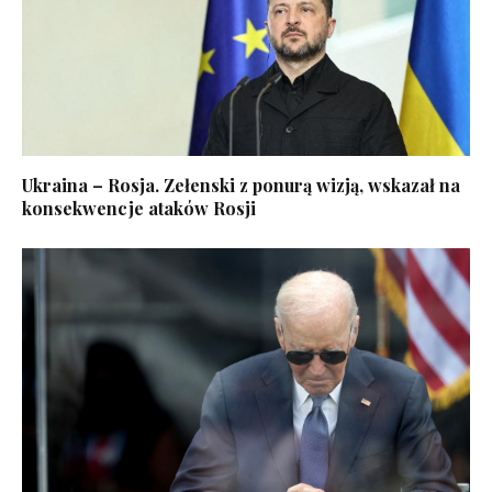
Ukraina – Rosja. Zełenski z ponurą wizją, wskazał na
konsekwencje ataków Rosji