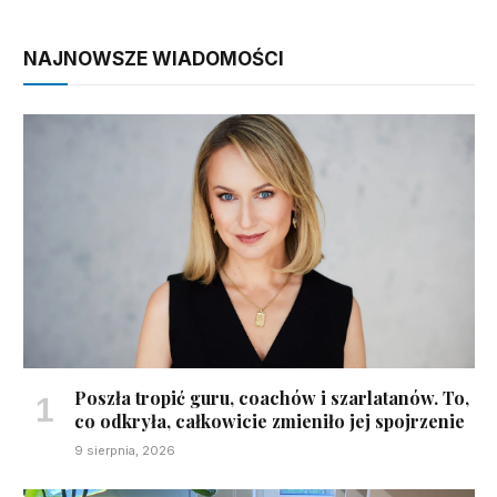
NAJNOWSZE WIADOMOŚCI
Poszła tropić guru, coachów i szarlatanów. To,
co odkryła, całkowicie zmieniło jej spojrzenie
9 sierpnia, 2026