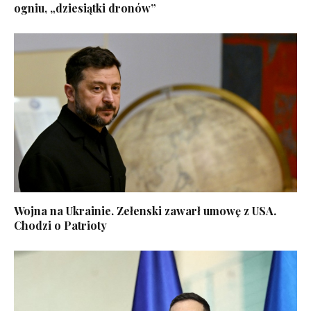
ogniu, „dziesiątki dronów”
Wojna na Ukrainie. Zełenski zawarł umowę z USA.
Chodzi o Patrioty