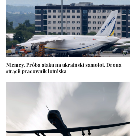
Niemcy. Próba ataku na ukraiński samolot. Drona
strącił pracownik lotniska