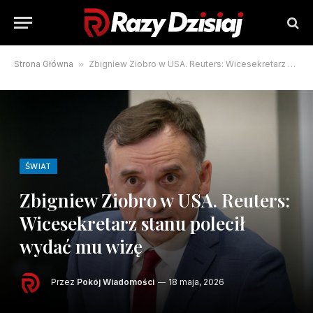
Strona Główna
»
Zbigniew Ziobro w USA. Reuters: Wicesekretarz stanu polecił wydać mu wizę
ŚWIAT
Zbigniew Ziobro w USA. Reuters:
Wicesekretarz stanu polecił
wydać mu wizę
Przez
Pokój Wiadomości
18 maja, 2026