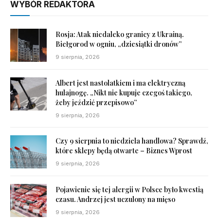
WYBÓR REDAKTORA
Rosja: Atak niedaleko granicy z Ukrainą.
Biełgorod w ogniu, „dziesiątki dronów”
9 sierpnia, 2026
Albert jest nastolatkiem i ma elektryczną
hulajnogę. „Nikt nie kupuje czegoś takiego,
żeby jeździć przepisowo”
9 sierpnia, 2026
Czy 9 sierpnia to niedziela handlowa? Sprawdź,
które sklepy będą otwarte – Biznes Wprost
9 sierpnia, 2026
Pojawienie się tej alergii w Polsce było kwestią
czasu. Andrzej jest uczulony na mięso
9 sierpnia, 2026