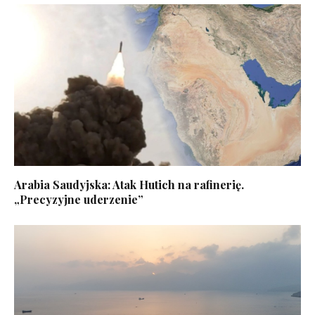
Arabia Saudyjska: Atak Hutich na rafinerię.
„Precyzyjne uderzenie”