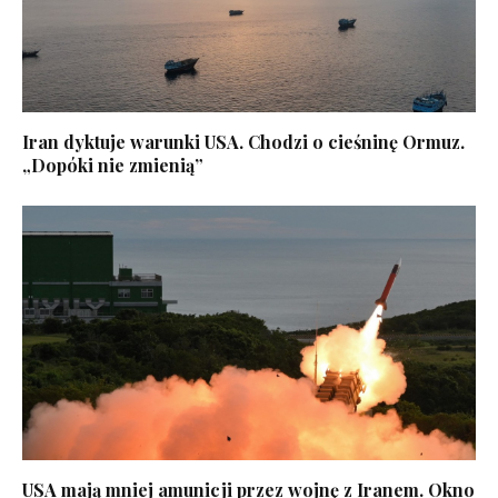
Iran dyktuje warunki USA. Chodzi o cieśninę Ormuz.
„Dopóki nie zmienią”
USA mają mniej amunicji przez wojnę z Iranem. Okno