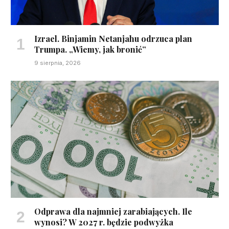
Izrael. Binjamin Netanjahu odrzuca plan
Trumpa. „Wiemy, jak bronić”
9 sierpnia, 2026
Odprawa dla najmniej zarabiających. Ile
wynosi? W 2027 r. będzie podwyżka