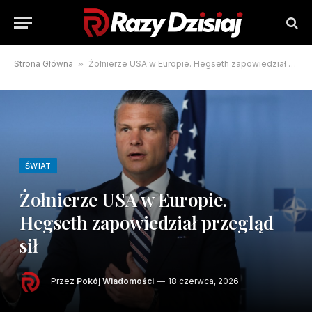
Strona Główna
»
Żołnierze USA w Europie. Hegseth zapowiedział przegląd sił
ŚWIAT
Żołnierze USA w Europie.
Hegseth zapowiedział przegląd
sił
Przez
Pokój Wiadomości
18 czerwca, 2026