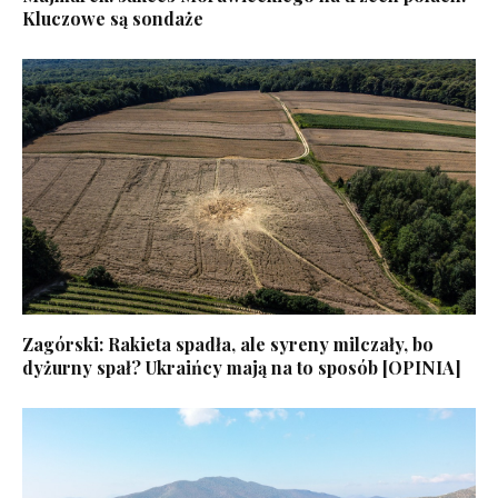
Kluczowe są sondaże
Zagórski: Rakieta spadła, ale syreny milczały, bo
dyżurny spał? Ukraińcy mają na to sposób [OPINIA]