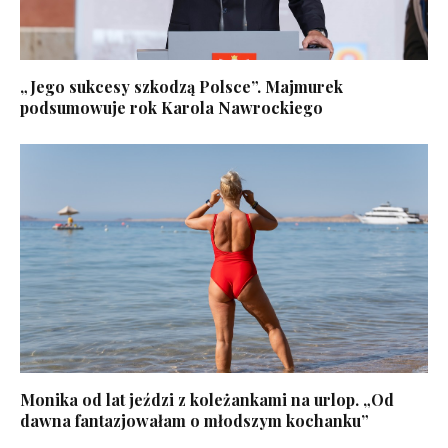
„Jego sukcesy szkodzą Polsce”. Majmurek
podsumowuje rok Karola Nawrockiego
Monika od lat jeździ z koleżankami na urlop. „Od
dawna fantazjowałam o młodszym kochanku”