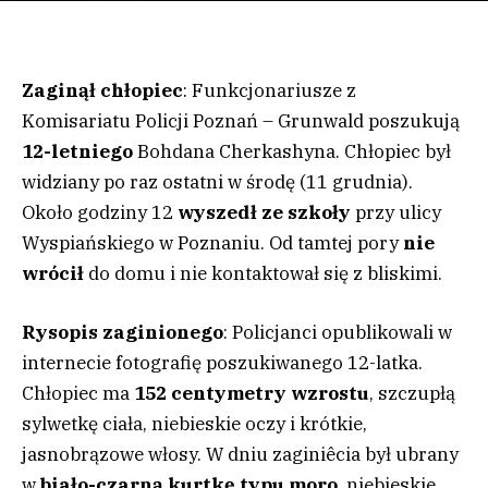
Zaginął chłopiec
: Funkcjonariusze z
Komisariatu Policji Poznań – Grunwald poszukują
12-letniego
Bohdana Cherkashyna. Chłopiec był
widziany po raz ostatni w środę (11 grudnia).
Około godziny 12
wyszedł ze szkoły
przy ulicy
Wyspiańskiego w Poznaniu. Od tamtej pory
nie
wrócił
do domu i nie kontaktował się z bliskimi.
Rysopis zaginionego
: Policjanci opublikowali w
internecie fotografię poszukiwanego 12-latka.
Chłopiec ma
152 centymetry wzrostu
, szczupłą
sylwetkę ciała, niebieskie oczy i krótkie,
jasnobrązowe włosy. W dniu zaginiêcia był ubrany
w
biało-czarną kurtkę typu moro
, niebieskie