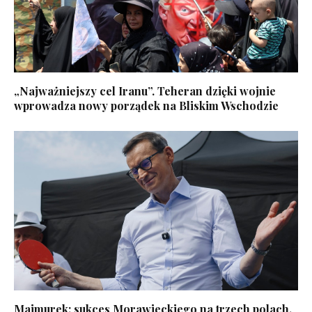
„Najważniejszy cel Iranu”. Teheran dzięki wojnie
wprowadza nowy porządek na Bliskim Wschodzie
Majmurek: sukces Morawieckiego na trzech polach.