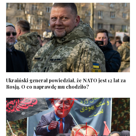
Ukraiński generał powiedział, że NATO jest 12 lat za
Rosją. O co naprawdę mu chodziło?