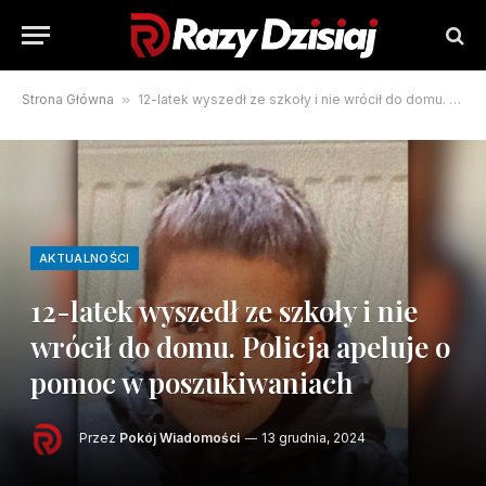
Strona Główna
»
12-latek wyszedł ze szkoły i nie wrócił do domu. Policja apeluje o pomoc w poszukiwaniach
AKTUALNOŚCI
12-latek wyszedł ze szkoły i nie
wrócił do domu. Policja apeluje o
pomoc w poszukiwaniach
Przez
Pokój Wiadomości
13 grudnia, 2024