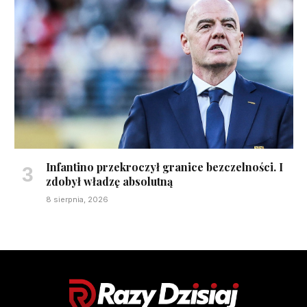
Infantino przekroczył granice bezczelności. I
zdobył władzę absolutną
8 sierpnia, 2026