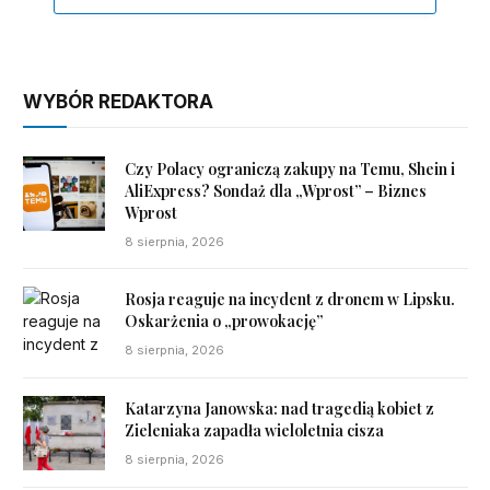
WYBÓR REDAKTORA
Czy Polacy ograniczą zakupy na Temu, Shein i
AliExpress? Sondaż dla „Wprost” – Biznes
Wprost
8 sierpnia, 2026
Rosja reaguje na incydent z dronem w Lipsku.
Oskarżenia o „prowokację”
8 sierpnia, 2026
Katarzyna Janowska: nad tragedią kobiet z
Zieleniaka zapadła wieloletnia cisza
8 sierpnia, 2026