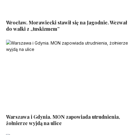
Wrocław. Morawiecki stawił się na Jagodnie. Wezwał
do walki z „tuskizmem”
Warszawa i Gdynia. MON zapowiada utrudnienia,
żołnierze wyjdą na ulice