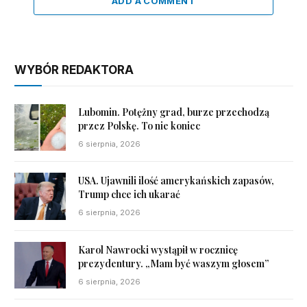
ADD A COMMENT
WYBÓR REDAKTORA
Lubomin. Potężny grad, burze przechodzą
przez Polskę. To nie koniec
6 sierpnia, 2026
USA. Ujawnili ilość amerykańskich zapasów,
Trump chce ich ukarać
6 sierpnia, 2026
Karol Nawrocki wystąpił w rocznicę
prezydentury. „Mam być waszym głosem”
6 sierpnia, 2026