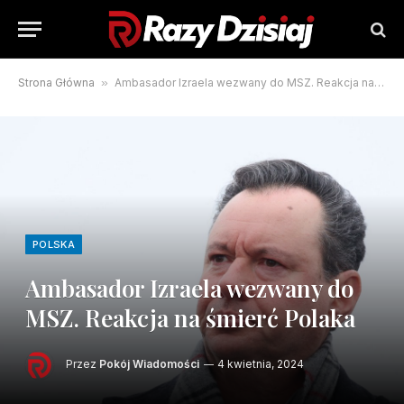
Strona Główna
»
Ambasador Izraela wezwany do MSZ. Reakcja na śmierć Polaka
POLSKA
Ambasador Izraela wezwany do
MSZ. Reakcja na śmierć Polaka
Przez
Pokój Wiadomości
4 kwietnia, 2024