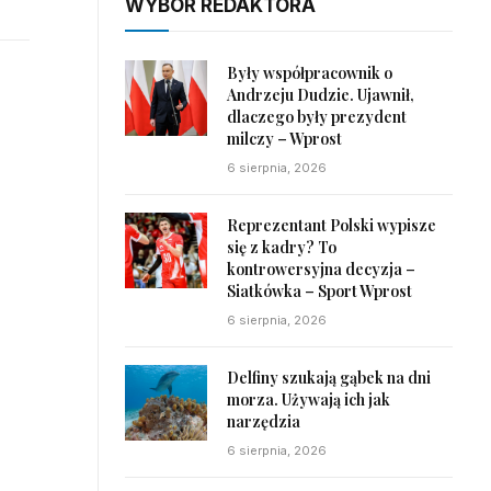
WYBÓR REDAKTORA
Były współpracownik o
Andrzeju Dudzie. Ujawnił,
dlaczego były prezydent
milczy – Wprost
6 sierpnia, 2026
Reprezentant Polski wypisze
się z kadry? To
kontrowersyjna decyzja –
Siatkówka – Sport Wprost
6 sierpnia, 2026
Delfiny szukają gąbek na dni
morza. Używają ich jak
narzędzia
6 sierpnia, 2026