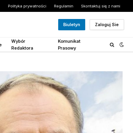
Polityka prywatności
Regulamin
Skontaktuj się z nami
Biuletyn
Zaloguj Sie
Wybór
Komunikat
e
Redaktora
Prasowy