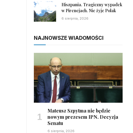
Hiszpania. Tragiczny wypadek
w Pirenejach. Nie żyje Polak
6 sierpnia, 2026
NAJNOWSZE WIADOMOŚCI
Mateusz Szpytma nie będzie
nowym prezesem IPN. Decyzja
Senatu
6 sierpnia, 2026