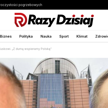
uroczystości pogrzebowych
Biznes
Polityka
Nauka
Sport
Klimat
Zdrowi
skowi. „Z dumą wspieramy Polskę”