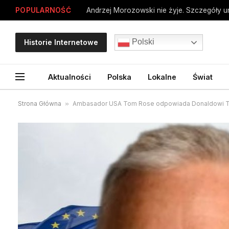
POPULARNOŚĆ
Andrzej Morozowski nie żyje. Szczegóły 
Polski
Historie Internetowe
Aktualności
Polska
Lokalne
Świat
Strona Główna
»
Ambasador USA Tom Rose odpowiada Donaldowi Tu