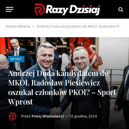
Strona Główna
»
Andrzej Duda kandydatem do MKOl. Radosław Piesiewicz oszukał członków PKOl? – Sport Wprost
SPORT
Andrzej Duda kandydatem do
MKOl. Radosław Piesiewicz
oszukał członków PKOl? – Sport
Wprost
Przez
Pokój Wiadomości
13 grudnia, 2024