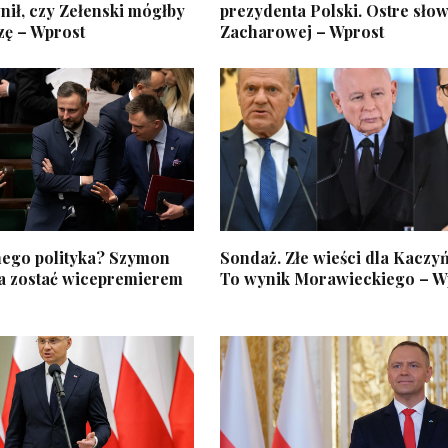
ił, czy Zełenski mógłby
prezydenta Polski. Ostre sło
zę – Wprost
Zacharowej – Wprost
ego polityka? Szymon
Sondaż. Złe wieści dla Kaczy
 zostać wicepremierem
To wynik Morawieckiego – W