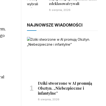
zdeklasował rywali
8 sierpnia, 2026
NAJNOWSZE WIADOMOŚCI
tem,
ego
rał
Dziki stworzone w AI promują
Olsztyn. „Niebezpieczne i
infantylne”
8 sierpnia, 2026