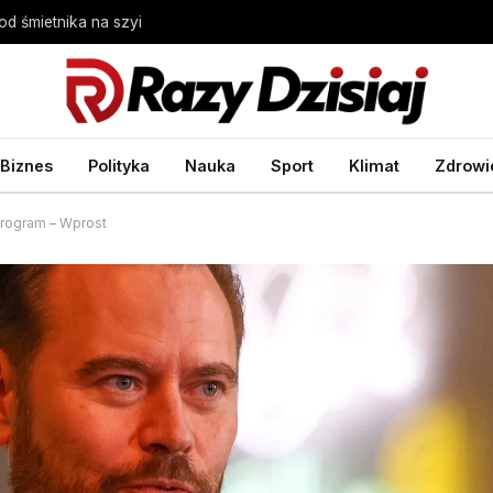
d śmietnika na szyi
Biznes
Polityka
Nauka
Sport
Klimat
Zdrowi
program – Wprost