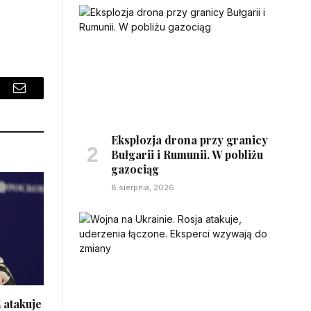
sApp
Email
Eksplozja drona przy granicy
Bułgarii i Rumunii. W pobliżu
gazociąg
8 sierpnia, 2026
 atakuje