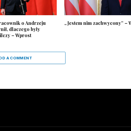
racownik o Andrzeju
„Jestem nim zachwycony” – 
nił, dlaczego były
ilczy – Wprost
DD A COMMENT