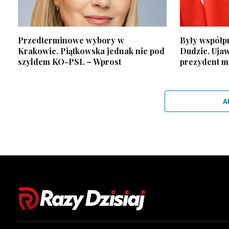
Przedterminowe wybory w
Były współp
Krakowie. Piątkowska jednak nie pod
Dudzie. Ujaw
szyldem KO-PSL – Wprost
prezydent m
A