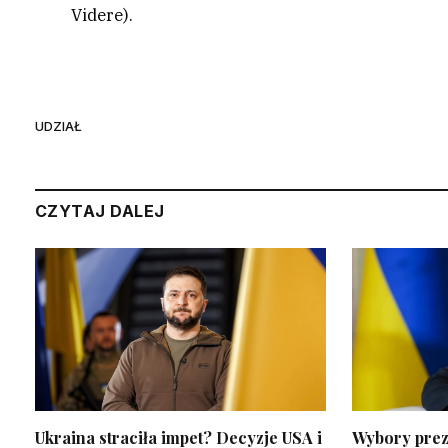
Videre).
UDZIAŁ
CZYTAJ DALEJ
Ukraina straciła impet? Decyzje USA i
Wybory prez