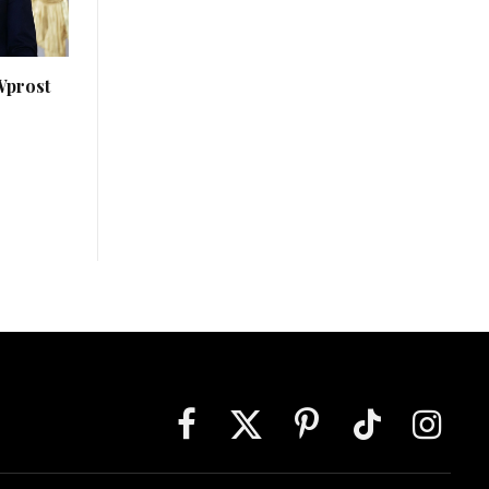
Wprost
Facebook
X
Pinterest
TikTok
Instagra
(Twitter)