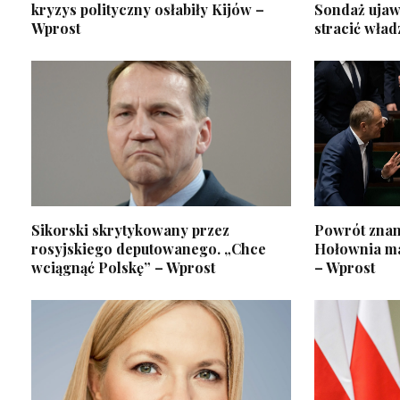
kryzys polityczny osłabiły Kijów –
Sondaż ujawn
Wprost
stracić wład
Sikorski skrytykowany przez
Powrót znan
rosyjskiego deputowanego. „Chce
Hołownia ma
wciągnąć Polskę” – Wprost
– Wprost