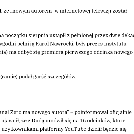
, że „nowym autorem” w internetowej telewizji został
a początku sierpnia ustąpił z pełnionej przez dwie deka
ygodni pełni ją Karol Nawrocki, były prezes Instytutu
nia) ma odbyć się premiera pierwszego odcinka nowego
agramie) podał garść szczegółów.
anał Zero ma nowego autora” – poinformował oficjalnie
ujawnił, że z Dudą umówił się na 16 odcinków, które
 użytkownikami platformy YouTube dzielił będzie się