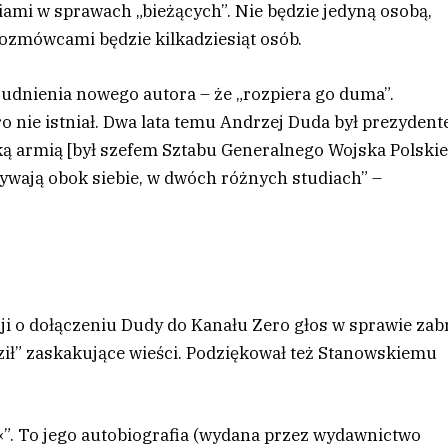
iami w sprawach „bieżących”. Nie będzie jedyną osobą,
rozmówcami będzie kilkadziesiąt osób.
trudnienia nowego autora – że „rozpiera go duma”.
ro nie istniał. Dwa lata temu Andrzej Duda był prezyden
ą armią [był szefem Sztabu Generalnego Wojska Polski
ywają obok siebie, w dwóch różnych studiach” –
ji o dołączeniu Dudy do Kanału Zero głos w sprawie zab
ził” zaskakujące wieści. Podziękował też Stanowskiemu
ja«”. To jego autobiografia (wydana przez wydawnictwo