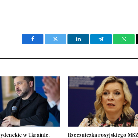
Facebook
Twitter
LinkedIn
Telegram
What
ydenckie w Ukrainie.
Rzeczniczka rosyjskiego MSZ