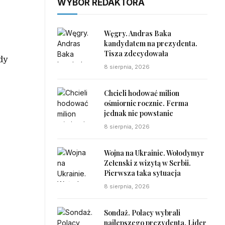
WYBÓR REDAKTORA
Węgry. Andras Baka
kandydatem na prezydenta.
Tisza zdecydowała
dy
8 sierpnia, 2026
Chcieli hodować milion
ośmiornic rocznie. Ferma
jednak nie powstanie
8 sierpnia, 2026
Wojna na Ukrainie. Wołodymyr
Zełenski z wizytą w Serbii.
Pierwsza taka sytuacja
8 sierpnia, 2026
Sondaż. Polacy wybrali
najlepszego prezydenta. Lider