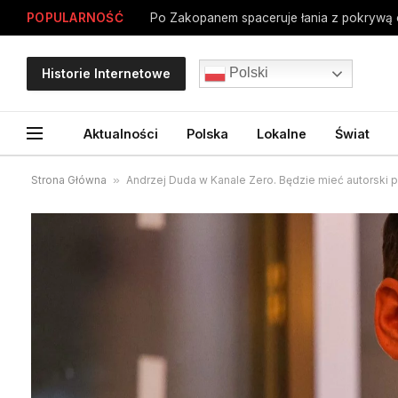
POPULARNOŚĆ
Po Zakopanem spaceruje łania z pokrywą o
Polski
Historie Internetowe
Aktualności
Polska
Lokalne
Świat
Strona Główna
»
Andrzej Duda w Kanale Zero. Będzie mieć autorski 