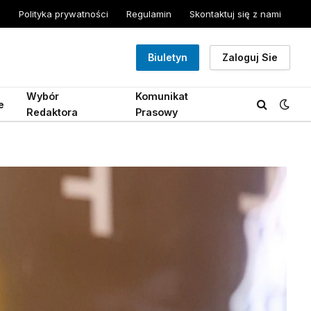
Polityka prywatności
Regulamin
Skontaktuj się z nami
Biuletyn
Zaloguj Sie
Wybór
Komunikat
e
Redaktora
Prasowy