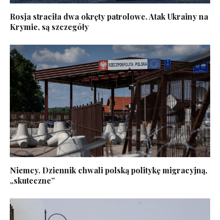
Rosja straciła dwa okręty patrolowe. Atak Ukrainy na
Krymie, są szczegóły
Niemcy. Dziennik chwali polską politykę migracyjną,
„skuteczne”