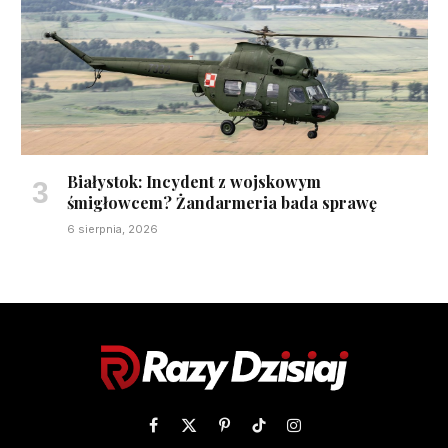
Białystok: Incydent z wojskowym
śmigłowcem? Żandarmeria bada sprawę
6 sierpnia, 2026
Facebook
X
Pinterest
TikTok
Instagram