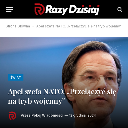
Strona Główna
»
Apel szefa NATO. „Przełączyć się na tryb wojenny”
ŚWIAT
Apel szefa NATO. „Przełączyć się
na tryb wojenny”
Przez
Pokój Wiadomości
12 grudnia, 2024