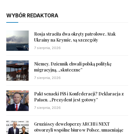
WYBÓR REDAKTORA
Rosja straciła dwa okręty patrolowe. Atak
Ukrainy na Krymie, są szczegóły
7 sierpnia, 2026
Niemcy. Dziennik chwali polską politykę
migracyjną, „skuteczne”
7 sierpnia, 2026
Pakt senacki PiS i Konfederacji? Deklaracja z
Pałacu. „Prezydent jest gotowy”
7 sierpnia, 2026
Gruzińscy deweloperzy ARCHI i NEXT
otworzyli wspólne biuro w Polsce, umacniając