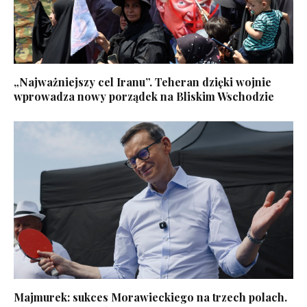
„Najważniejszy cel Iranu”. Teheran dzięki wojnie
wprowadza nowy porządek na Bliskim Wschodzie
Majmurek: sukces Morawieckiego na trzech polach.