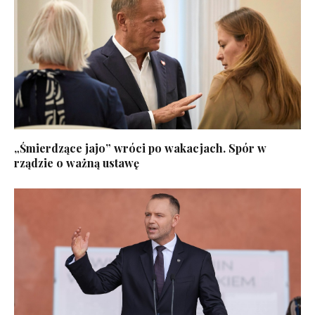
„Śmierdzące jajo” wróci po wakacjach. Spór w
rządzie o ważną ustawę