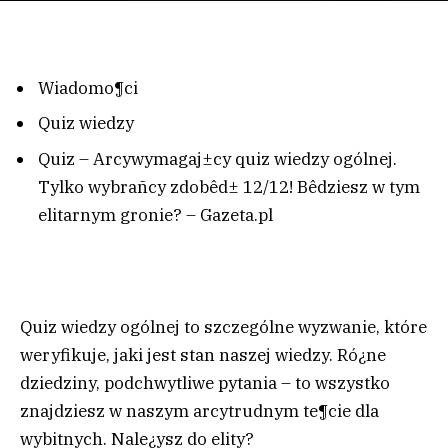
Wiadomo¶ci
Quiz wiedzy
Quiz – Arcywymagaj±cy quiz wiedzy ogólnej.
Tylko wybrañcy zdobêd± 12/12! Bêdziesz w tym
elitarnym gronie? – Gazeta.pl
Quiz wiedzy ogólnej to szczególne wyzwanie, które
weryfikuje, jaki jest stan naszej wiedzy. Ró¿ne
dziedziny, podchwytliwe pytania – to wszystko
znajdziesz w naszym arcytrudnym te¶cie dla
wybitnych. Nale¿ysz do elity?