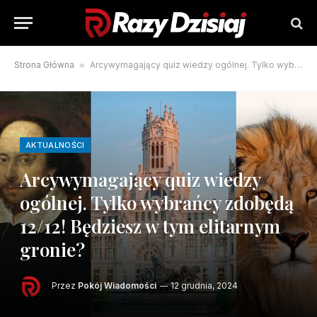
Strona Główna
»
Arcywymagający quiz wiedzy ogólnej. Tylko wybrańcy zdobędą 12/12! Będziesz w tym elitarnym gronie?
AKTUALNOŚCI
Arcywymagający quiz wiedzy
ogólnej. Tylko wybrańcy zdobędą
12/12! Będziesz w tym elitarnym
gronie?
Przez
Pokój Wiadomości
12 grudnia, 2024