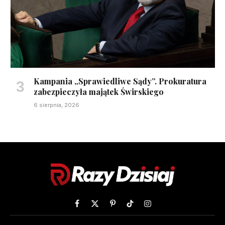
Kampania „Sprawiedliwe Sądy”. Prokuratura
zabezpieczyła majątek Świrskiego
6 sierpnia, 2026
Facebook
X
Pinterest
TikTok
Instagram
(Twitter)