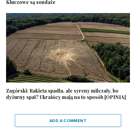
Kluczowe są sondaże
Zagórski: Rakieta spadła, ale syreny milczały, bo
dyżurny spał? Ukraińcy mają na to sposób [OPINIA]
ADD A COMMENT