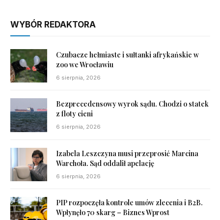
WYBÓR REDAKTORA
Czubacze hełmiaste i sułtanki afrykańskie w
zoo we Wrocławiu
6 sierpnia, 2026
Bezprecedensowy wyrok sądu. Chodzi o statek
z floty cieni
6 sierpnia, 2026
Izabela Leszczyna musi przeprosić Marcina
Warchoła. Sąd oddalił apelację
6 sierpnia, 2026
PIP rozpoczęła kontrole umów zlecenia i B2B.
Wpłynęło 70 skarg – Biznes Wprost