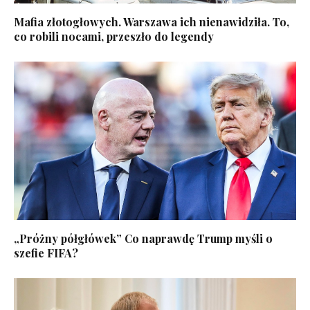
Mafia złotogłowych. Warszawa ich nienawidziła. To,
co robili nocami, przeszło do legendy
„Próżny półgłówek” Co naprawdę Trump myśli o
szefie FIFA?