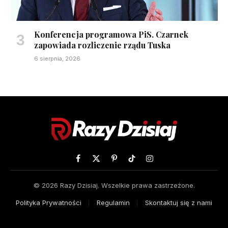
Konferencja programowa PiS. Czarnek
zapowiada rozliczenie rządu Tuska
6 sierpnia, 2026
Facebook
X
Pinterest
TikTok
Instagram
(Twitter)
© 2026 Razy Dzisiaj. Wszelkie prawa zastrzeżone.
Polityka Prywatności
Regulamin
Skontaktuj się z nami