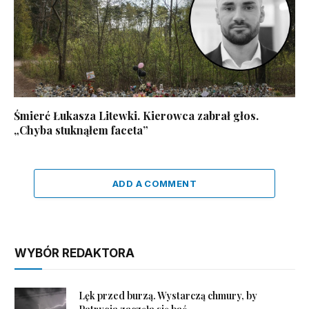
Śmierć Łukasza Litewki. Kierowca zabrał głos.
„Chyba stuknąłem faceta”
ADD A COMMENT
WYBÓR REDAKTORA
Lęk przed burzą. Wystarczą chmury, by