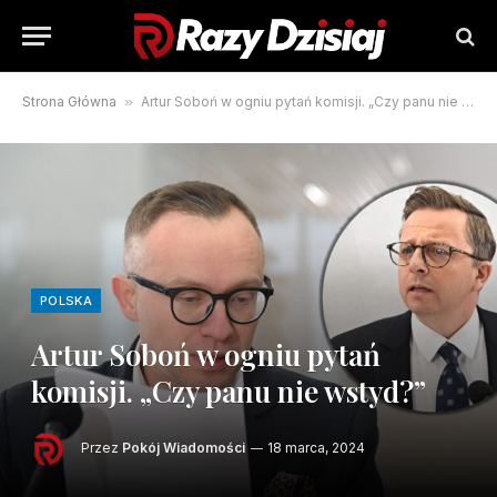
Strona Główna
»
Artur Soboń w ogniu pytań komisji. „Czy panu nie wstyd?”
POLSKA
Artur Soboń w ogniu pytań
komisji. „Czy panu nie wstyd?”
Przez
Pokój Wiadomości
18 marca, 2024