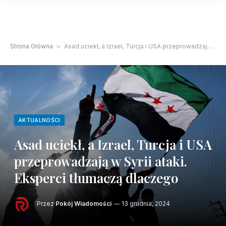
Strona Główna
»
Asad uciekł, a Izrael, Turcja i USA przeprowadzają w Syrii ataki. Eksperci tłumaczą dlaczego
AKTUALNOŚCI
Asad uciekł, a Izrael, Turcja i USA
przeprowadzają w Syrii ataki.
Eksperci tłumaczą dlaczego
Przez
Pokój Wiadomości
13 grudnia, 2024