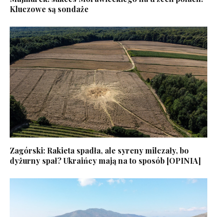
Kluczowe są sondaże
Zagórski: Rakieta spadła, ale syreny milczały, bo
dyżurny spał? Ukraińcy mają na to sposób [OPINIA]