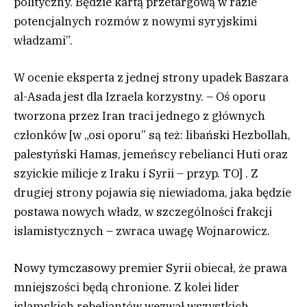
polityczny. Będzie kartą przetargową w razie
potencjalnych rozmów z nowymi syryjskimi
władzami”.
W ocenie eksperta z jednej strony upadek Baszara
al-Asada jest dla Izraela korzystny. – Oś oporu
tworzona przez Iran traci jednego z głównych
członków [w „osi oporu” są też: libański Hezbollah,
palestyński Hamas, jemeńscy rebelianci Huti oraz
szyickie milicje z Iraku i Syrii – przyp. TO] . Z
drugiej strony pojawia się niewiadoma, jaka będzie
postawa nowych władz, w szczególności frakcji
islamistycznych – zwraca uwagę Wojnarowicz.
Nowy tymczasowy premier Syrii obiecał, że prawa
mniejszości będą chronione. Z kolei lider
islamskich rebeliantów wezwał wszystkich