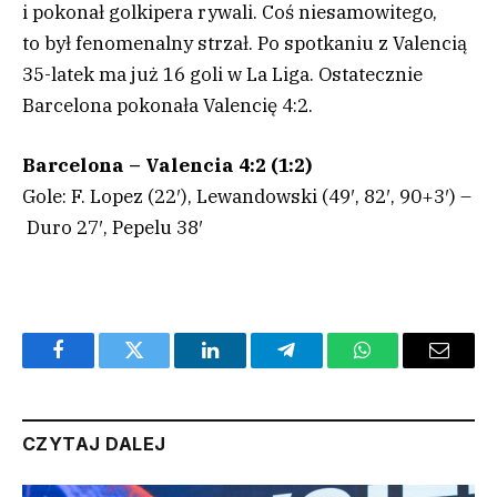
i pokonał golkipera rywali. Coś niesamowitego,
to był fenomenalny strzał. Po spotkaniu z Valencią
35-latek ma już 16 goli w La Liga. Ostatecznie
Barcelona pokonała Valencię 4:2.
Barcelona – Valencia 4:2 (1:2)
Gole: F. Lopez (22′), Lewandowski (49′, 82′, 90+3′) –
Duro 27′, Pepelu 38′
Facebook
Twitter
LinkedIn
Telegram
WhatsApp
Email
CZYTAJ DALEJ