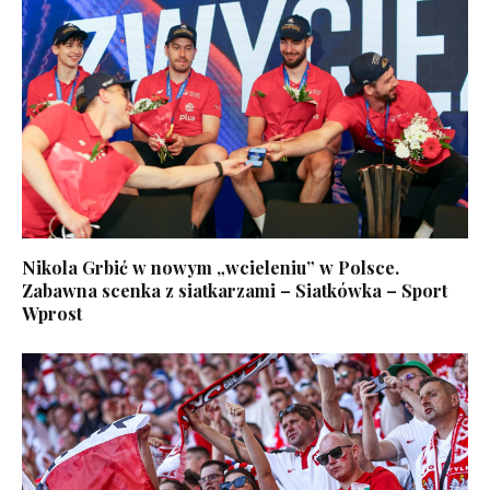
Nikola Grbić w nowym „wcieleniu” w Polsce.
Zabawna scenka z siatkarzami – Siatkówka – Sport
Wprost