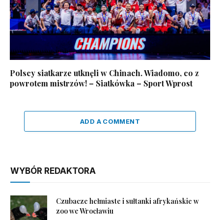
Polscy siatkarze utknęli w Chinach. Wiadomo, co z
powrotem mistrzów! – Siatkówka – Sport Wprost
ADD A COMMENT
WYBÓR REDAKTORA
Czubacze hełmiaste i sułtanki afrykańskie w
zoo we Wrocławiu