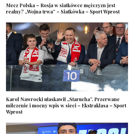
Mecz Polska – Rosja w siatkówce mężczyzn jest
realny? „Wojna trwa” – Siatkówka – Sport Wprost
Karol Nawrocki ułaskawił „Starucha”. Przerwane
milczenie i mocny wpis w sieci – Ekstraklasa – Sport
Wprost