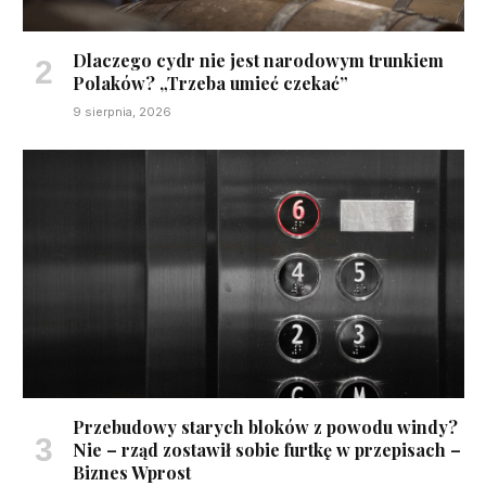
Dlaczego cydr nie jest narodowym trunkiem
Polaków? „Trzeba umieć czekać”
9 sierpnia, 2026
Przebudowy starych bloków z powodu windy?
Nie – rząd zostawił sobie furtkę w przepisach –
Biznes Wprost