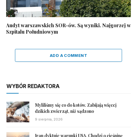
Audyt warszawskich SOR-ów. Są wyniki. Najgorzej w
Szpitalu Południowym
ADD A COMMENT
WYBÓR REDAKTORA
Myliliśmy się co do kotów. Zabijają więcej
dzikich zwierząt, niż sądzono
9 sierpnia, 2026
Iran dyktuje warunki USA. Chodzi o cieśninę