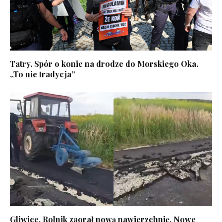
Tatry. Spór o konie na drodze do Morskiego Oka.
„To nie tradycja”
Gliwice. Rolnik zaorał nową nawierzchnię. Nowe