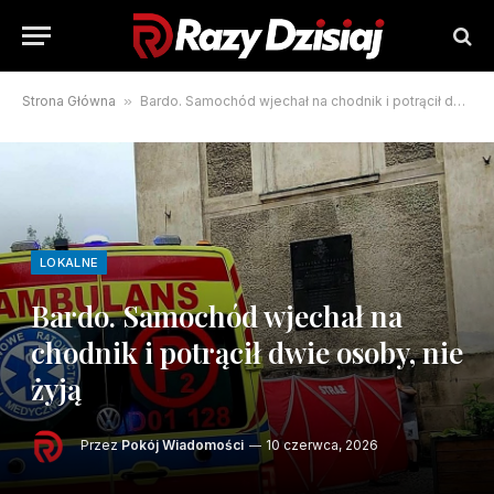
Strona Główna
»
Bardo. Samochód wjechał na chodnik i potrącił dwie osoby, nie żyją
LOKALNE
Bardo. Samochód wjechał na
chodnik i potrącił dwie osoby, nie
żyją
Przez
Pokój Wiadomości
10 czerwca, 2026