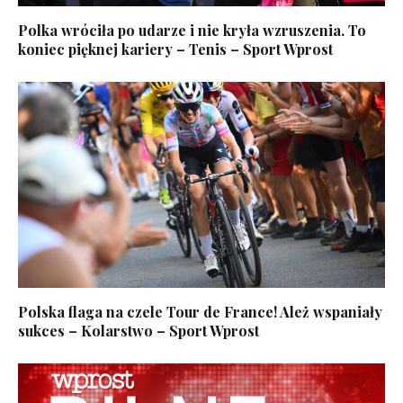
Polka wróciła po udarze i nie kryła wzruszenia. To
koniec pięknej kariery – Tenis – Sport Wprost
Polska flaga na czele Tour de France! Ależ wspaniały
sukces – Kolarstwo – Sport Wprost