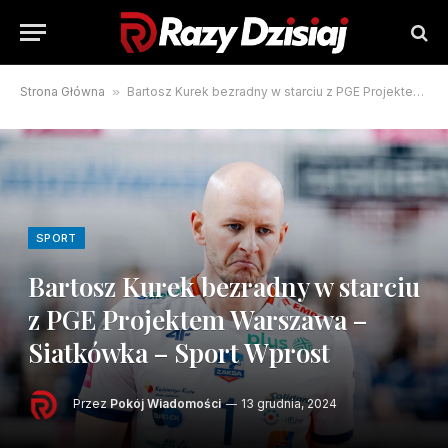
Strona Główna
»
Bartosz Kurek bezradny w starciu z PGE Projektem Warszawa – Siatkówka – Sport Wprost
SPORT
Bartosz Kurek bezradny w starciu
z PGE Projektem Warszawa –
Siatkówka – Sport Wprost
Przez
Pokój Wiadomości
13 grudnia, 2024