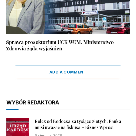
Sprawa prosektorium UCK WUM. Ministerstwo
Zdrowia żąda wyjaśnień
ADD A COMMENT
WYBÓR REDAKTORA
Rolex od Bedoesa za tysiące złotych. Fanka
musi uważać na fiskusa – Biznes Wprost
6 sierpnia, 2026