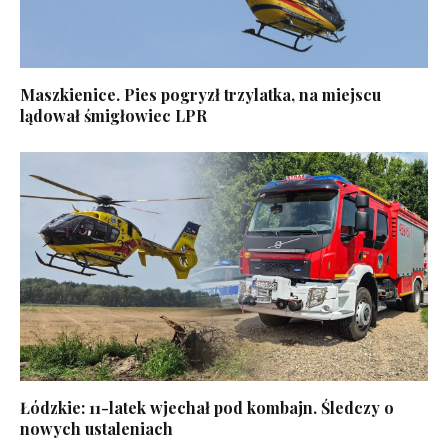
Maszkienice. Pies pogryzł trzylatka, na miejscu
lądował śmigłowiec LPR
Łódzkie: 11-latek wjechał pod kombajn. Śledczy o
nowych ustaleniach