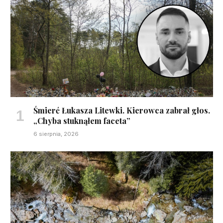
Śmierć Łukasza Litewki. Kierowca zabrał głos.
„Chyba stuknąłem faceta”
6 sierpnia, 2026