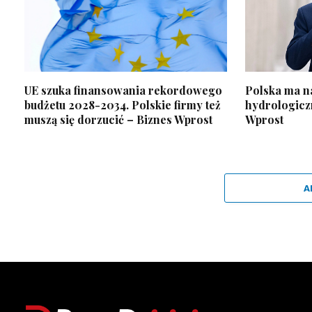
UE szuka finansowania rekordowego
Polska ma na
budżetu 2028-2034. Polskie firmy też
hydrologiczn
muszą się dorzucić – Biznes Wprost
Wprost
A