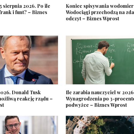
5 sierpnia 2026. Po ile
Koniec spisywania wodomier
frank i funt? – Biznes
Wodociągi przechodzą na zda
odczyt – Biznes Wprost
2026. Donald Tusk
Ile zarabia nauczyciel w 202
ożliwą reakcję rządu –
Wynagrodzenia po 3-procent
st
podwyżce – Biznes Wprost