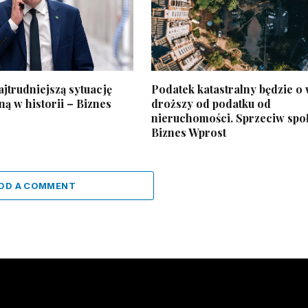
jtrudniejszą sytuację
Podatek katastralny będzie o 
ą w historii – Biznes
droższy od podatku od
nieruchomości. Sprzeciw spo
Biznes Wprost
DD A COMMENT