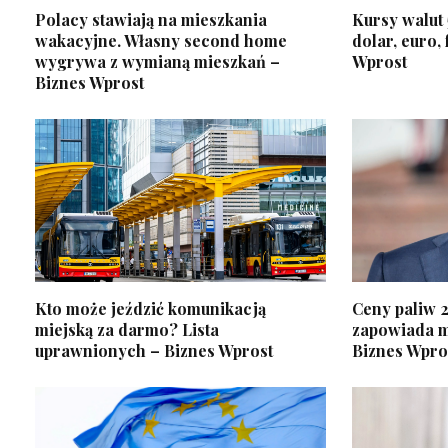
Polacy stawiają na mieszkania
Kursy walut 
wakacyjne. Własny second home
dolar, euro, 
wygrywa z wymianą mieszkań –
Wprost
Biznes Wprost
Kto może jeździć komunikacją
Ceny paliw 
miejską za darmo? Lista
zapowiada m
uprawnionych – Biznes Wprost
Biznes Wpro