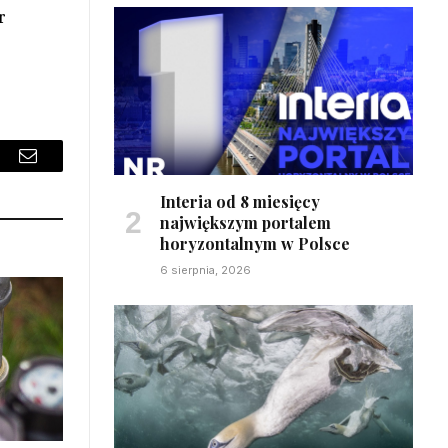
r
sApp
Email
Interia od 8 miesięcy
największym portalem
horyzontalnym w Polsce
6 sierpnia, 2026