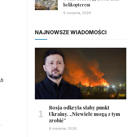
helikopterem
6 sierpnia, 2026
NAJNOWSZE WIADOMOŚCI
ch
Rosja odkryła słaby punkt
Ukrainy. „Niewiele mogą z tym
zrobić”
–
6 sierpnia, 2026