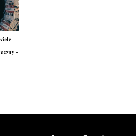
wiele
łeczny –