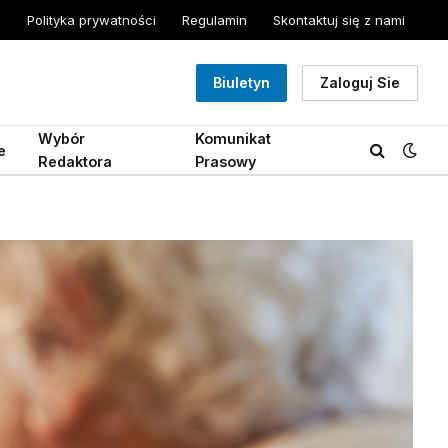
Polityka prywatności
Regulamin
Skontaktuj się z nami
Biuletyn
Zaloguj Sie
Wybór
Komunikat
e
Redaktora
Prasowy