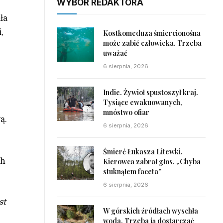
WYBÓR REDAKTORA
ła
,
Kostkomeduza śmiercionośna
może zabić człowieka. Trzeba
uważać
6 sierpnia, 2026
Indie. Żywioł spustoszył kraj.
Tysiące ewakuowanych,
mnóstwo ofiar
ą.
6 sierpnia, 2026
Śmierć Łukasza Litewki.
ch
Kierowca zabrał głos. „Chyba
stuknąłem faceta”
6 sierpnia, 2026
st
W górskich źródłach wyschła
woda. Trzeba ją dostarczać