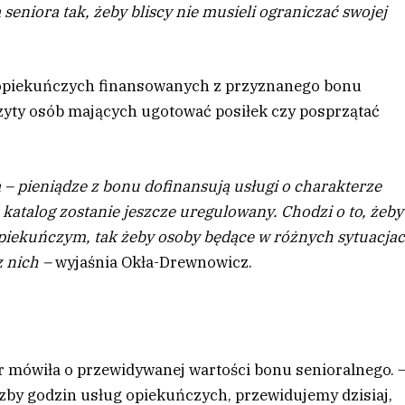
seniora tak, żeby bliscy nie musieli ograniczać swojej
 opiekuńczych finansowanych z przyznanego bonu
izyty osób mających ugotować posiłek czy posprzątać
 – pieniądze z bonu dofinansują usługi o charakterze
atalog zostanie jeszcze uregulowany. Chodzi o to, żeby
opiekuńczym, tak żeby osoby będące w różnych sytuacja
z nich –
wyjaśnia Okła-Drewnowicz.
r mówiła o przewidywanej wartości bonu senioralnego.
czby godzin usług opiekuńczych, przewidujemy dzisiaj,