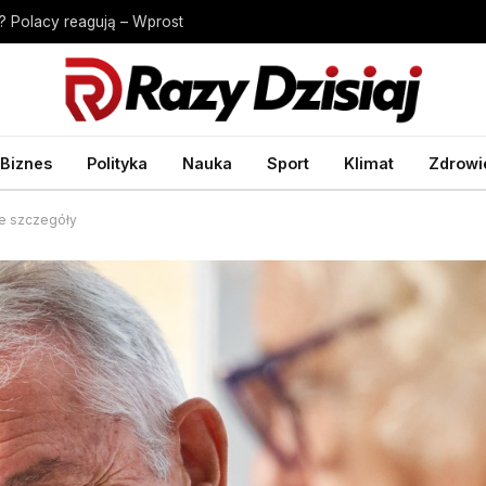
? Polacy reagują – Wprost
Biznes
Polityka
Nauka
Sport
Klimat
Zdrowi
je szczegóły