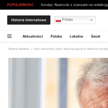
POPULARNOŚĆ
Sondaż. Nawrocki z szansami na reelekcję
Polski
Historie Internetowe
Aktualności
Polska
Lokalne
Świat
Strona Główna
»
Bon senioralny tylko dla pracujących. Minister poda