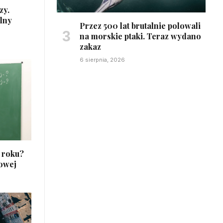
zy.
lny
Przez 500 lat brutalnie polowali
na morskie ptaki. Teraz wydano
zakaz
6 sierpnia, 2026
6 roku?
owej