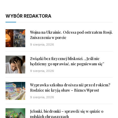
WYBÓR REDAKTORA
Wojna na Ukrainie. Odessa pod ostrzałem Rosji.
Zniszczenia w porcie
9 sierpnia, 2026
Związki bez fizycznej bliskości. „Jeśli nie
będziemy go uprawiać, nie pogniewam się”
9 sierpnia, 2026
Wyprawka szkolna droższa niż przed rokiem?
Rodzice nie kryją obaw – Biznes Wprost
9 sierpnia, 2026
Jelonki, biedronki – sprawdź się w quizie o
polskich chrząszczach