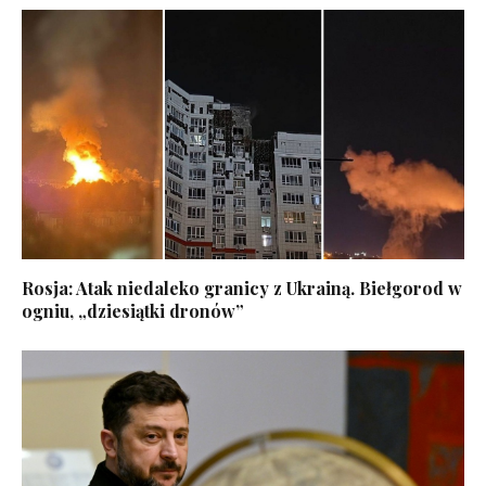
Rosja: Atak niedaleko granicy z Ukrainą. Biełgorod w
ogniu, „dziesiątki dronów”