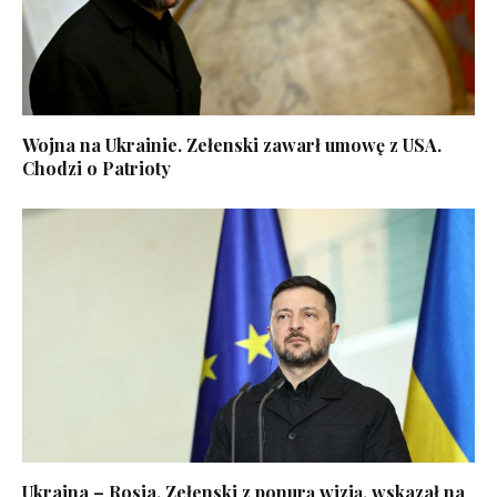
Wojna na Ukrainie. Zełenski zawarł umowę z USA.
Chodzi o Patrioty
Ukraina – Rosja. Zełenski z ponurą wizją, wskazał na