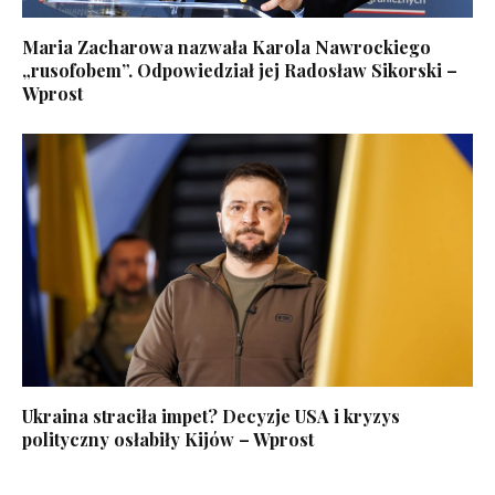
Maria Zacharowa nazwała Karola Nawrockiego
„rusofobem”. Odpowiedział jej Radosław Sikorski –
Wprost
Ukraina straciła impet? Decyzje USA i kryzys
polityczny osłabiły Kijów – Wprost