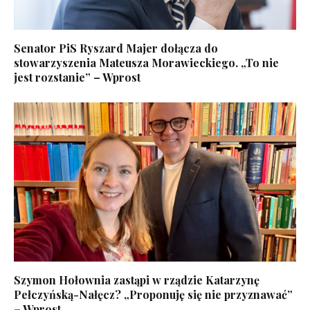
Senator PiS Ryszard Majer dołącza do
stowarzyszenia Mateusza Morawieckiego. „To nie
jest rozstanie” – Wprost
Szymon Hołownia zastąpi w rządzie Katarzynę
Pełczyńską-Nałęcz? „Proponuję się nie przyznawać”
– Wprost