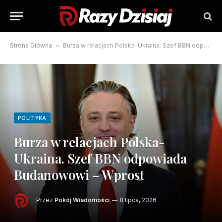
Strona Główna
»
Burza w relacjach Polska-Ukraina. Szef BBN odpowiada Budanowowi – Wprost
POLITYKA
Burza w relacjach Polska-
Ukraina. Szef BBN odpowiada
Budanowowi – Wprost
Przez
Pokój Wiadomości
8 lipca, 2026