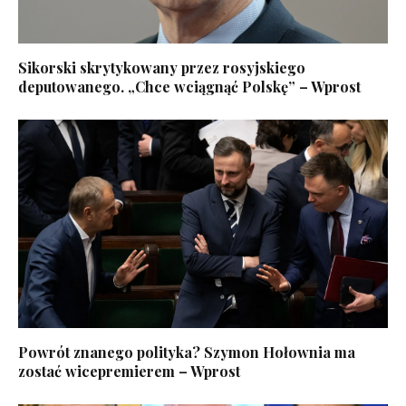
Sikorski skrytykowany przez rosyjskiego
deputowanego. „Chce wciągnąć Polskę” – Wprost
Powrót znanego polityka? Szymon Hołownia ma
zostać wicepremierem – Wprost