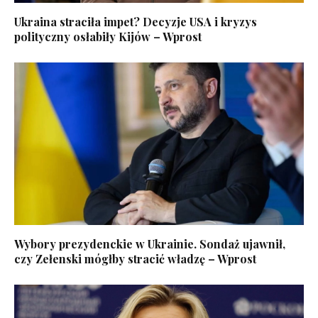
Ukraina straciła impet? Decyzje USA i kryzys
polityczny osłabiły Kijów – Wprost
Wybory prezydenckie w Ukrainie. Sondaż ujawnił,
czy Zełenski mógłby stracić władzę – Wprost