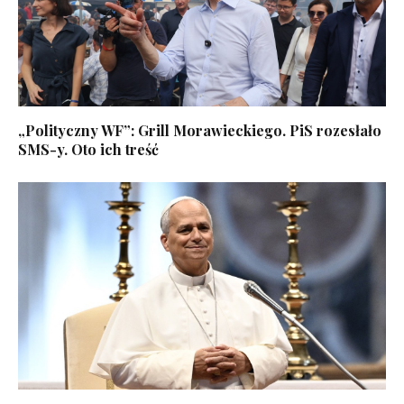
„Polityczny WF”: Grill Morawieckiego. PiS rozesłało
SMS-y. Oto ich treść