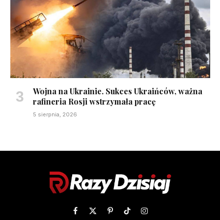
Wojna na Ukrainie. Sukces Ukraińców, ważna
rafineria Rosji wstrzymała pracę
5 sierpnia, 2026
Facebook
X
Pinterest
TikTok
Instagram