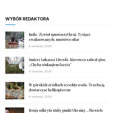
WYBÓR REDAKTORA
Indie. Żywioł spustoszył kraj. Tysiące
ewakuowanych, mnóstwo ofiar
6 sierpnia, 2026
Śmierć Łukasza Litewki. Kierowca zabrał głos.
„Chyba stuknąłem faceta”
6 sierpnia, 2026
W górskich źródłach wyschła woda. Trzeba ją
dostarczać helikopterem
6 sierpnia, 2026
Rosja odkryła słaby punkt Ukrainy. „Niewiele