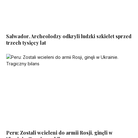
Salwador. Archeolodzy odkryli ludzki szkielet sprzed
trzech tysięcy lat
Peru: Zostali wcieleni do armii Rosji, ginęli w