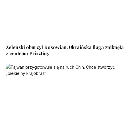
Zełenski oburzył Kosowian. Ukraińska flaga zniknęła
z centrum Prisztiny