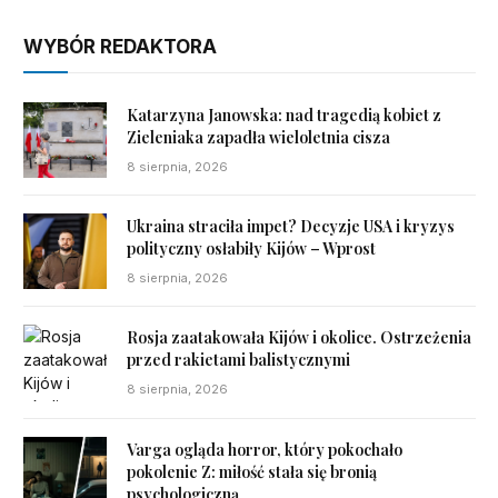
WYBÓR REDAKTORA
Katarzyna Janowska: nad tragedią kobiet z
Zieleniaka zapadła wieloletnia cisza
8 sierpnia, 2026
Ukraina straciła impet? Decyzje USA i kryzys
polityczny osłabiły Kijów – Wprost
8 sierpnia, 2026
Rosja zaatakowała Kijów i okolice. Ostrzeżenia
przed rakietami balistycznymi
8 sierpnia, 2026
Varga ogląda horror, który pokochało
pokolenie Z: miłość stała się bronią
psychologiczną