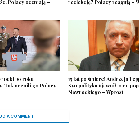
e. Polacy oceniają –
reelekcję? Polacy reagują – 
rocki po roku
15 lat po śmierci Andrzeja Lep
. Tak ocenili go Polacy
Syn polityka ujawnił, o co pop
Nawrockiego – Wprost
DD A COMMENT