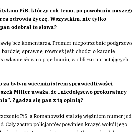
itykom PiS, którzy rok temu, po powołaniu naszeg
serca zdrowia życzę. Wszystkim, nie tylko
pan odebrał te słowa?
tawię bez komentarza. Premier niepotrzebnie podgrzew
 bardziej sprawne, również jeśli chodzi o karanie
ca własne słowa o pojednaniu, w obliczu narastających
go za byłym wiceministrem sprawiedliwości
zek Miller uważa, że „niedołęstwo prokuratury
nia”. Zgadza się pan z tą opinią?
szczenie PiS, a Romanowski stał się więźniem numer jed
ać. Cały zastęp policjantów powinien krążyć wokół jego