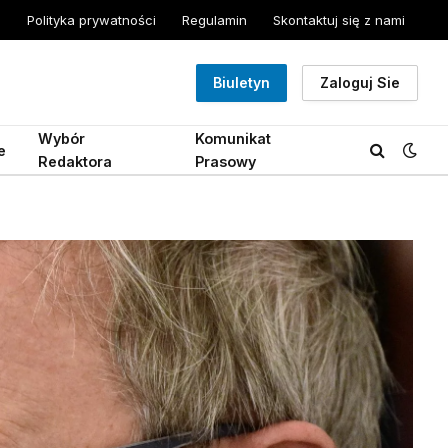
Polityka prywatności
Regulamin
Skontaktuj się z nami
Biuletyn
Zaloguj Sie
Wybór
Komunikat
e
Redaktora
Prasowy