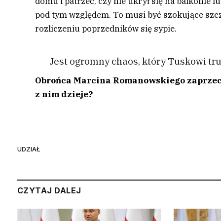
domu i patrzeć, czy nie ukrył się na balkonie 
pod tym względem. To musi być szokujące szcz
rozliczeniu poprzedników się sypie.
Jest ogromny chaos, który Tuskowi tr
Obrońca Marcina Romanowskiego zaprzecza,
z nim dzieje?
UDZIAŁ
CZYTAJ DALEJ