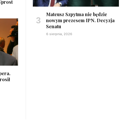
Wprost
Mateusz Szpytma nie będzie
nowym prezesem IPN. Decyzja
Senatu
6 sierpnia, 2026
pera.
rosił