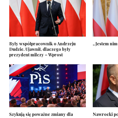
Były współpracownik o Andrzeju
„Jestem nim
Dudzie. Ujawnił, dlaczego były
prezydent milczy – Wprost
Szykują się poważne zmiany dla
Nawrocki po