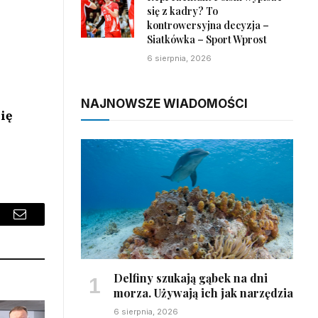
się z kadry? To
kontrowersyjna decyzja –
Siatkówka – Sport Wprost
6 sierpnia, 2026
NAJNOWSZE WIADOMOŚCI
ię
sApp
Email
Delfiny szukają gąbek na dni
morza. Używają ich jak narzędzia
6 sierpnia, 2026