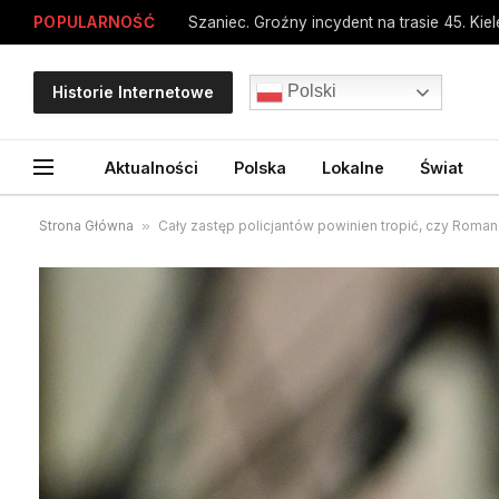
POPULARNOŚĆ
Szaniec. Groźny incydent na trasie 45. Kiel
Polski
Historie Internetowe
Aktualności
Polska
Lokalne
Świat
Strona Główna
»
Cały zastęp policjantów powinien tropić, czy Romano