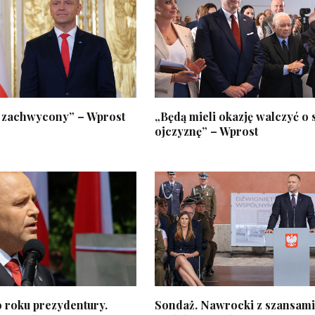
 zachwycony” – Wprost
„Będą mieli okazję walczyć o
ojczyznę” – Wprost
 roku prezydentury.
Sondaż. Nawrocki z szansami