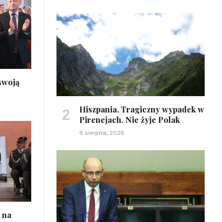
 swoją
Hiszpania. Tragiczny wypadek w
Pirenejach. Nie żyje Polak
6 sierpnia, 2026
 na