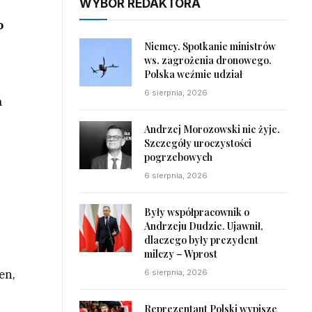
WYBÓR REDAKTORA
o
Niemcy. Spotkanie ministrów
ws. zagrożenia dronowego.
Polska weźmie udział
6 sierpnia, 2026
a
Andrzej Morozowski nie żyje.
Szczegóły uroczystości
pogrzebowych
6 sierpnia, 2026
Były współpracownik o
Andrzeju Dudzie. Ujawnił,
dlaczego były prezydent
milczy – Wprost
en,
6 sierpnia, 2026
Reprezentant Polski wypisze