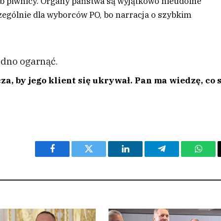
lub piwnicy. Organy państwa są wyjątkowo nieudolne
ególnie dla wyborców PO, bo narracja o szybkim
udno ogarnąć.
 by jego klient się ukrywał. Pan ma wiedzę, co s
Facebook
Twitter
LinkedIn
Telegram
What