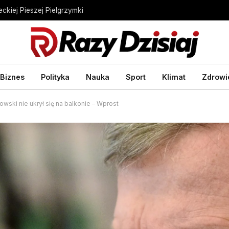
eckiej Pieszej Pielgrzymki
Biznes
Polityka
Nauka
Sport
Klimat
Zdrowi
wski nie ukrył się na balkonie – Wprost