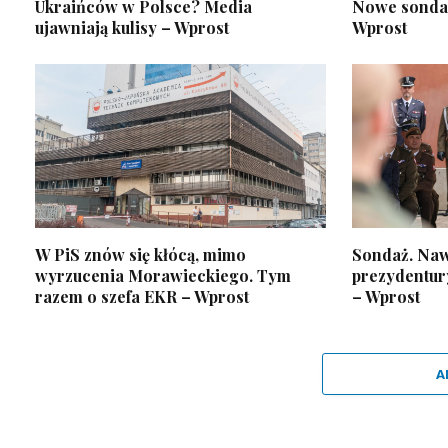
Ukraińców w Polsce? Media
Nowe sondaż
ujawniają kulisy – Wprost
Wprost
W PiS znów się kłócą, mimo
Sondaż. Naw
wyrzucenia Morawieckiego. Tym
prezydentury
razem o szefa EKR – Wprost
– Wprost
A