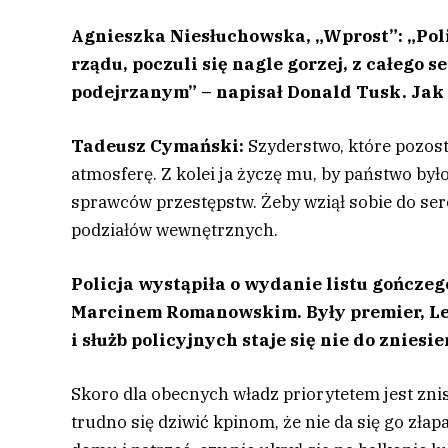
Agnieszka Niesłuchowska, „Wprost”: „Pol
rządu, poczuli się nagle gorzej, z całego 
podejrzanym” – napisał Donald Tusk. Jak 
Tadeusz Cymański:
Szyderstwo, które pozos
atmosferę. Z kolei ja życzę mu, by państwo było
sprawców przestępstw. Żeby wziął sobie do ser
podziałów wewnętrznych.
Policja wystąpiła o wydanie listu gończe
Marcinem Romanowskim. Były premier, Les
i służb policyjnych staje się nie do zniesie
Skoro dla obecnych władz priorytetem jest zni
trudno się dziwić kpinom, że nie da się go złap