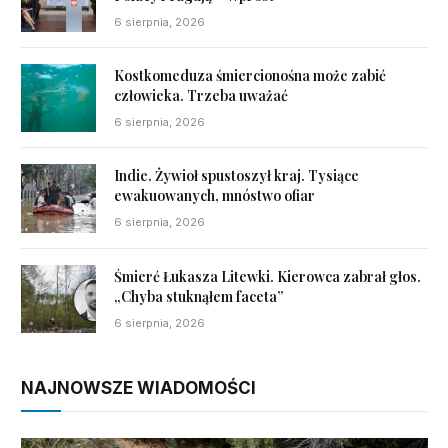
6 sierpnia, 2026
Kostkomeduza śmiercionośna może zabić
człowieka. Trzeba uważać
6 sierpnia, 2026
Indie. Żywioł spustoszył kraj. Tysiące
ewakuowanych, mnóstwo ofiar
6 sierpnia, 2026
Śmierć Łukasza Litewki. Kierowca zabrał głos.
„Chyba stuknąłem faceta”
6 sierpnia, 2026
NAJNOWSZE WIADOMOŚCI