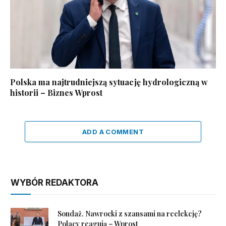
Polska ma najtrudniejszą sytuację hydrologiczną w
historii – Biznes Wprost
ADD A COMMENT
WYBÓR REDAKTORA
Sondaż. Nawrocki z szansami na reelekcję?
Polacy reagują – Wprost