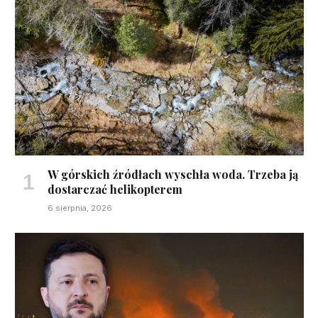
W górskich źródłach wyschła woda. Trzeba ją
dostarczać helikopterem
6 sierpnia, 2026