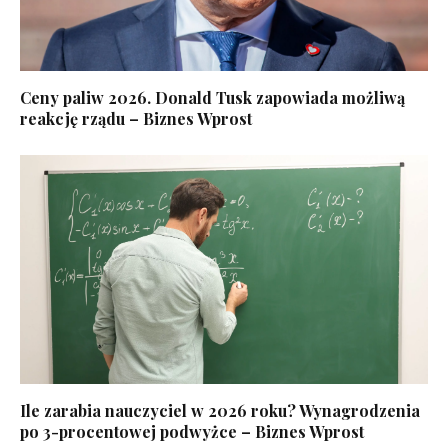
Ceny paliw 2026. Donald Tusk zapowiada możliwą
reakcję rządu – Biznes Wprost
Ile zarabia nauczyciel w 2026 roku? Wynagrodzenia
po 3-procentowej podwyżce – Biznes Wprost