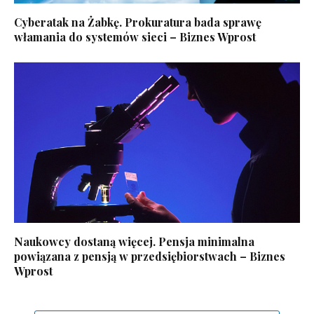
Cyberatak na Żabkę. Prokuratura bada sprawę
włamania do systemów sieci – Biznes Wprost
Naukowcy dostaną więcej. Pensja minimalna
powiązana z pensją w przedsiębiorstwach – Biznes
Wprost