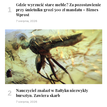
Gdzie wyrzucić stare meble? Za pozostawienie
przy śmietniku grozi 500 zł mandatu – Biznes
Wprost
7 sierpnia, 2026
Nauczyciel znalazł w Bałtyku niezwykły
bursztyn. Zawiera skarb
7 sierpnia, 2026