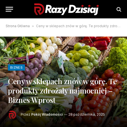
Strona Główna
»
Ceny w sklepach znów w górę. Te produkty zdrożały najmocniej – Biznes Wprost
BIZNES
Ceny w sklepach znów w górę. Te
produkty zdrożały najmocniej –
Biznes Wprost
Przez
Pokój Wiadomości
28 października, 2025