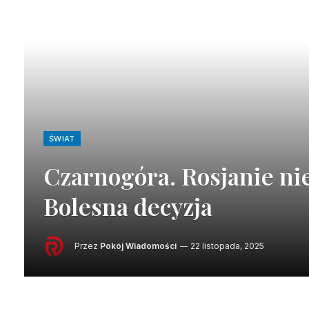
ŚWIAT
Czarnogóra. Rosjanie nie
Bolesna decyzja
Przez
Pokój Wiadomości
22 listopada, 2025