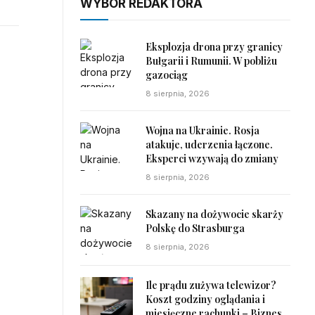
WYBÓR REDAKTORA
Eksplozja drona przy granicy
Bułgarii i Rumunii. W pobliżu
gazociąg
8 sierpnia, 2026
Wojna na Ukrainie. Rosja
atakuje, uderzenia łączone.
Eksperci wzywają do zmiany
8 sierpnia, 2026
Skazany na dożywocie skarży
Polskę do Strasburga
8 sierpnia, 2026
Ile prądu zużywa telewizor?
Koszt godziny oglądania i
miesięczne rachunki – Biznes