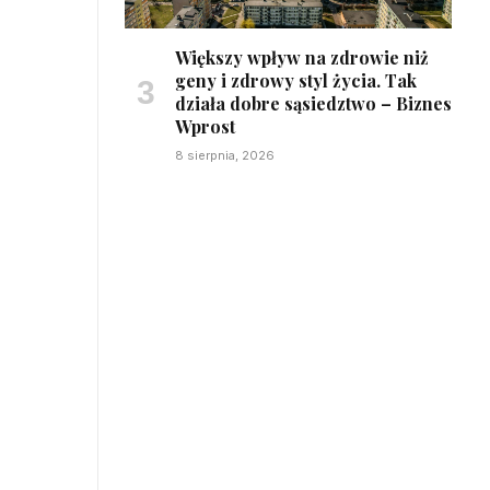
Większy wpływ na zdrowie niż
geny i zdrowy styl życia. Tak
działa dobre sąsiedztwo – Biznes
Wprost
8 sierpnia, 2026