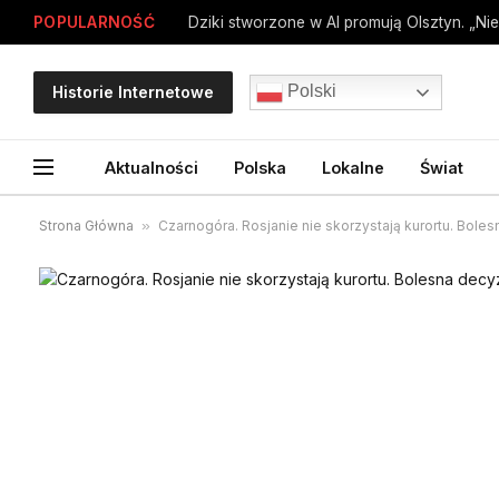
POPULARNOŚĆ
Dziki stworzone w AI promują Olsztyn. „Nie
Polski
Historie Internetowe
Aktualności
Polska
Lokalne
Świat
Strona Główna
»
Czarnogóra. Rosjanie nie skorzystają kurortu. Boles