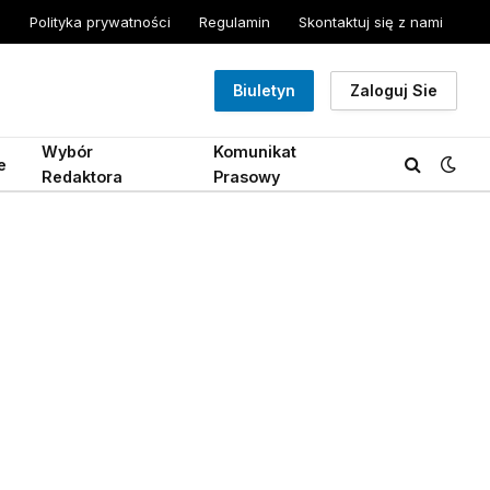
Polityka prywatności
Regulamin
Skontaktuj się z nami
Biuletyn
Zaloguj Sie
Wybór
Komunikat
e
Redaktora
Prasowy