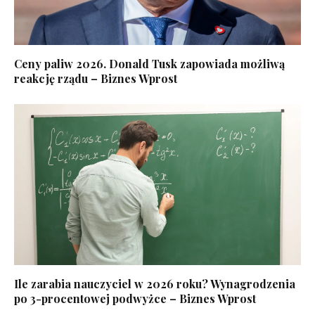
Ceny paliw 2026. Donald Tusk zapowiada możliwą
reakcję rządu – Biznes Wprost
Ile zarabia nauczyciel w 2026 roku? Wynagrodzenia
po 3-procentowej podwyżce – Biznes Wprost