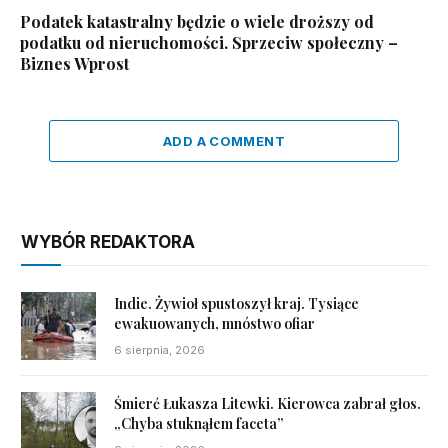
Podatek katastralny będzie o wiele droższy od
podatku od nieruchomości. Sprzeciw społeczny –
Biznes Wprost
ADD A COMMENT
WYBÓR REDAKTORA
Indie. Żywioł spustoszył kraj. Tysiące
ewakuowanych, mnóstwo ofiar
6 sierpnia, 2026
Śmierć Łukasza Litewki. Kierowca zabrał głos.
„Chyba stuknąłem faceta”