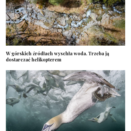
W górskich źródłach wyschła woda. Trzeba ją
dostarczać helikopterem