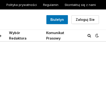
Polityka prywatności
Regulamin
Skontaktuj się z nami
Biuletyn
Zaloguj Sie
Wybór
Komunikat
e
Redaktora
Prasowy