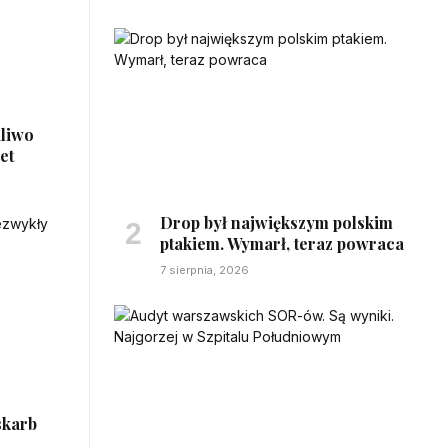
aliwo
et
Drop był największym polskim
ptakiem. Wymarł, teraz powraca
7 sierpnia, 2026
skarb