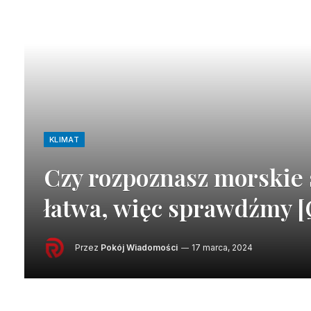
KLIMAT
Czy rozpoznasz morskie 
łatwa, więc sprawdźmy [
Przez
Pokój Wiadomości
17 marca, 2024