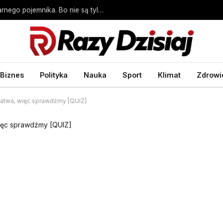
Te papierowe produkty wyrzuca się do czarnego pojemnika. Bo nie są tylko papierowe – Biznes Wprost
Biznes
Polityka
Nauka
Sport
Klimat
Zdrowi
łatwa, więc sprawdźmy [QUIZ]