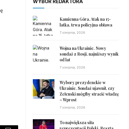
WYBÓR REDAKTORA
ię
Kamienna Góra. Atak na 15-
latka, trwa policyjna obława
7 sierpnia, 2026
Wojna na Ukrainie. Nowy
sondaż z Rosji, najniższy wynik
od lat
7 sierpnia, 2026
Wybory prezydenckie w
Ukrainie. Sondaż ujawnił, czy
Zełenski mógłby stracić władzę
– Wprost
7 sierpnia, 2026
To największa siła
reprezentacji Polski. Reszta