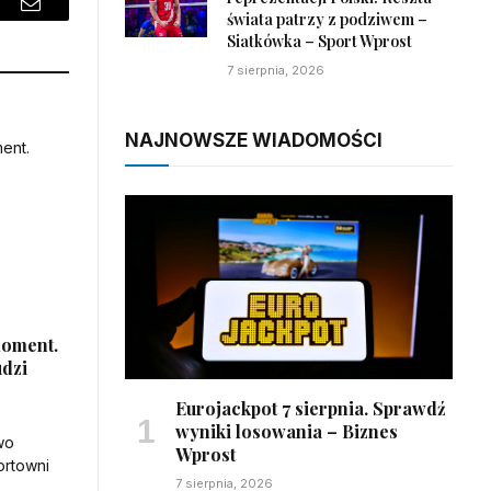
świata patrzy z podziwem –
sApp
Email
Siatkówka – Sport Wprost
7 sierpnia, 2026
NAJNOWSZE WIADOMOŚCI
moment.
udzi
Eurojackpot 7 sierpnia. Sprawdź
wyniki losowania – Biznes
Wprost
7 sierpnia, 2026