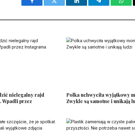
Facebook
Twitter
LinkedIn
Telegram
What
dzić nielegalny rajd
Polka uchwyciła wyjątkowy 
. Wpadli przez
Zwykle są samotne i unikają l