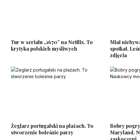
Tur w serialu „1670” na Netflix. To
Miał niebywa
krytyka polskich myśliwych
spotkał. Leś
zdjęcia
Żeglarz portugalski na plażach. To
Bobry pogryz
stworzenie boleśnie parzy
Maryland. 
zaskoczeni