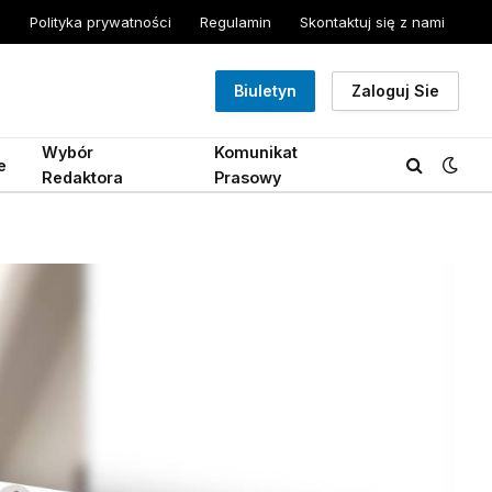
Polityka prywatności
Regulamin
Skontaktuj się z nami
Biuletyn
Zaloguj Sie
Wybór
Komunikat
e
Redaktora
Prasowy