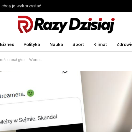
 chcą je wykorzystać
Biznes
Polityka
Nauka
Sport
Klimat
Zdrowi
roń zabrał głos – Wprost