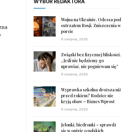
WYBÓR REDAKTORA
Wojna na Ukrainie. Odessa pod
ostrzałem Rosji. Zniszczenia w
zna
porcie
y
9 sierpnia, 2026
Związki bez fizycznej bliskości.
„Jeśli nie będziemy go
uprawiać, nie pogniewam się”
9 sierpnia, 2026
Wyprawka szkolna droższa niż
przed rokiem? Rodzice nie
kryją obaw – Biznes Wprost
9 sierpnia, 2026
Jelonki, biedronki – sprawdź
się w quizie o polskich