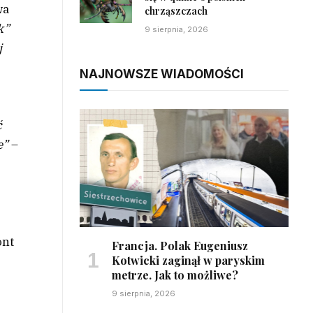
wa
chrząszczach
k”
9 sierpnia, 2026
j
NAJNOWSZE WIADOMOŚCI
ć
e”
–
ont
Francja. Polak Eugeniusz
Kotwicki zaginął w paryskim
metrze. Jak to możliwe?
9 sierpnia, 2026