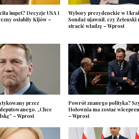
ciła impet? Decyzje USA i
Wybory prezydenckie w Ukrai
yczny osłabiły Kijów –
Sondaż ujawnił, czy Zełenski
stracić władzę – Wprost
rytykowany przez
Powrót znanego polityka? S
 deputowanego. „Chce
Hołownia ma zostać wicepre
lskę” – Wprost
– Wprost