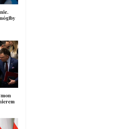
nie.
 mógłby
zymon
mierem