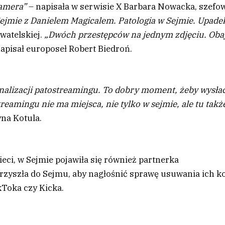
eamera”
– napisała w serwisie X Barbara Nowacka, szefo
ejmie z Danielem Magicalem. Patologia w Sejmie. Upade
ywatelskiej.
„Dwóch przestępców na jednym zdjęciu. Oba
apisał europoseł Robert Biedroń.
nalizacji patostreamingu. To dobry moment, żeby wysła
treamingu nie ma miejsca, nie tylko w sejmie, ale tu takż
yna Kotula.
ieci, w Sejmie pojawiła się również partnerka
rzyszła do Sejmu, aby nagłośnić sprawę usuwania ich k
kToka czy Kicka.