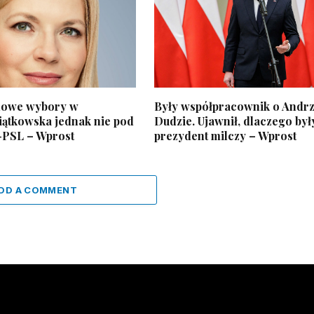
nowe wybory w
Były współpracownik o Andrz
iątkowska jednak nie pod
Dudzie. Ujawnił, dlaczego był
-PSL – Wprost
prezydent milczy – Wprost
DD A COMMENT