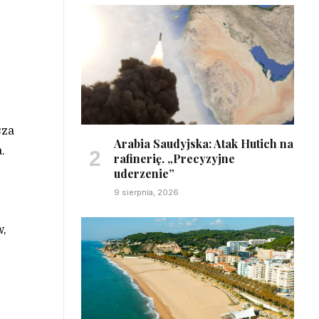
sza
Arabia Saudyjska: Atak Hutich na
.
rafinerię. „Precyzyjne
uderzenie”
9 sierpnia, 2026
w,