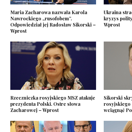
Maria Zacharowa nazwała Karola
Ukraina stra
Nawrockiego „rusofobem”.
kryzys polit
Odpowiedział jej Radosław Sikorski –
Wprost
Wprost
Rzeczniczka rosyjskiego MSZ atakuje
Sikorski sk
prezydenta Polski. Ostre słowa
rosyjskiego
Zacharowej – Wprost
wciągnąć Po