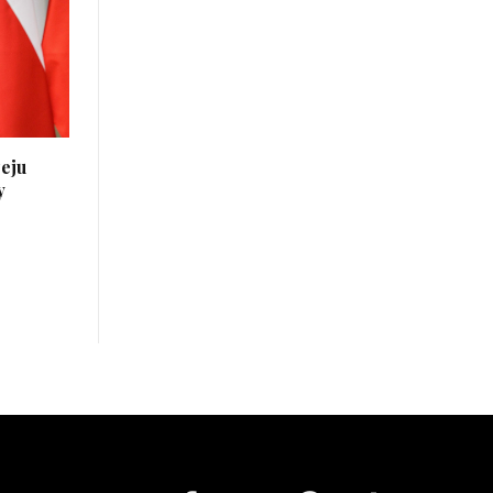
eju
y