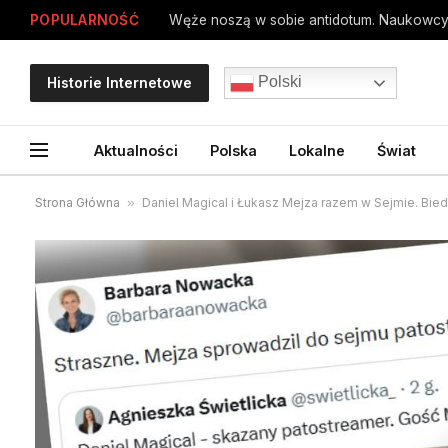
POPULARNOŚĆ
Węże noszą w sobie antidotum. Naukowcy
Polski
Historie Internetowe
Aktualności
Polska
Lokalne
Świat
Strona Główna
»
Daniel Magical i Łukasz Mejza razem w Sejmie. Bied