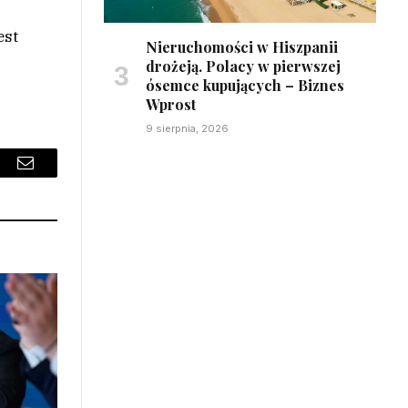
est
Nieruchomości w Hiszpanii
drożeją. Polacy w pierwszej
ósemce kupujących – Biznes
Wprost
9 sierpnia, 2026
sApp
Email