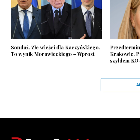
Sondaż. Złe wieści dla Kaczyńskiego.
Przedtermi
To wynik Morawieckiego – Wprost
Krakowie. P
szyldem KO
A