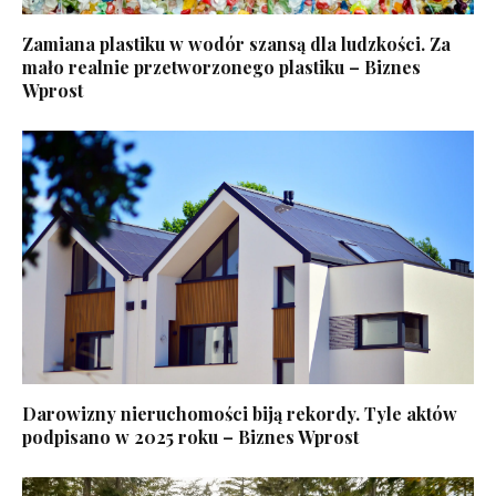
Zamiana plastiku w wodór szansą dla ludzkości. Za
mało realnie przetworzonego plastiku – Biznes
Wprost
Darowizny nieruchomości biją rekordy. Tyle aktów
podpisano w 2025 roku – Biznes Wprost