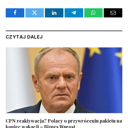
Facebook
Twitter
LinkedIn
Telegram
WhatsApp
Email
CZYTAJ DALEJ
CPN reaktywacja? Polacy o przywróceniu pakietu na
koniec wakacji – Biznes Wprost