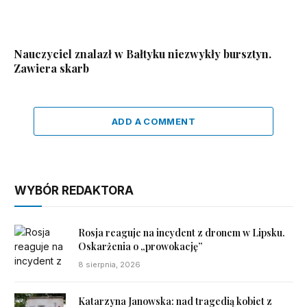
Nauczyciel znalazł w Bałtyku niezwykły bursztyn.
Zawiera skarb
ADD A COMMENT
WYBÓR REDAKTORA
Rosja reaguje na incydent z dronem w Lipsku.
Oskarżenia o „prowokację”
8 sierpnia, 2026
Katarzyna Janowska: nad tragedią kobiet z