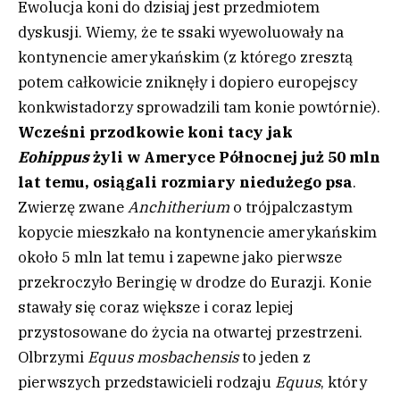
Ewolucja koni do dzisiaj jest przedmiotem
dyskusji. Wiemy, że te ssaki wyewoluowały na
kontynencie amerykańskim (z którego zresztą
potem całkowicie zniknęły i dopiero europejscy
konkwistadorzy sprowadzili tam konie powtórnie).
Wcześni przodkowie koni tacy jak
Eohippus
żyli w Ameryce Północnej już 50 mln
lat temu, osiągali rozmiary niedużego psa
.
Zwierzę zwane
Anchitherium
o trójpalczastym
kopycie mieszkało na kontynencie amerykańskim
około 5 mln lat temu i zapewne jako pierwsze
przekroczyło Beringię w drodze do Eurazji. Konie
stawały się coraz większe i coraz lepiej
przystosowane do życia na otwartej przestrzeni.
Olbrzymi
Equus mosbachensis
to jeden z
pierwszych przedstawicieli rodzaju
Equus
, który