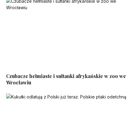
Czubacze hełmiaste i sułtanki afrykańskie w zoo we
Wrocławiu