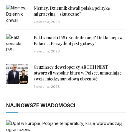
Niemcy. Dziennik chwali polską politykę
migracyjną, „skuteczne”
7 sierpnia, 2026
Pakt senacki PiS i Konfederacji? Deklaracja z
Pałacu. „Prezydent jest gotowy”
7 sierpnia, 2026
Gruzińscy deweloperzy ARCHI i NEXT
otworzyli wspólne biuro w Polsce, umacniając
swoją międzynarodową obecność
7 sierpnia, 2026
NAJNOWSZE WIADOMOŚCI