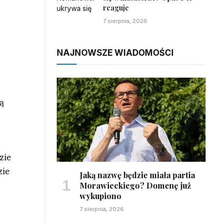
reaguje
7 sierpnia, 2026
NAJNOWSZE WIADOMOŚCI
ą
zie
zie
Jaką nazwę będzie miała partia
Morawieckiego? Domenę już
wykupiono
7 sierpnia, 2026