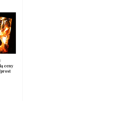
w
nią ceny
Wprost