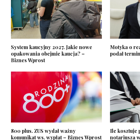
System kaucyjny 2027. Jakie nowe
Motyka o re
opakowania obejmie kaucja? –
podał termi
Biznes Wprost
800 plus. ZUS wydał ważny
Ile kosztuje
komunikat ws. wypłat – Biznes Wprost
notariusza 