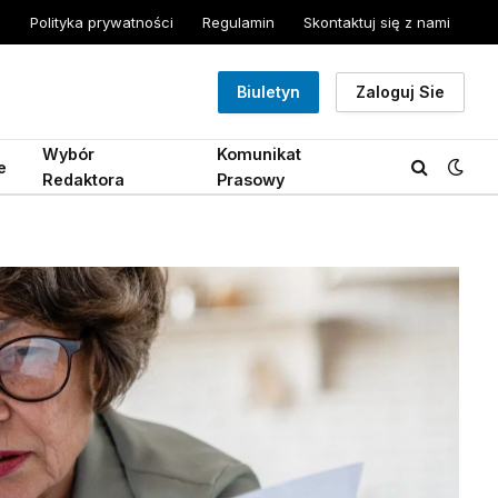
Polityka prywatności
Regulamin
Skontaktuj się z nami
Biuletyn
Zaloguj Sie
Wybór
Komunikat
e
Redaktora
Prasowy