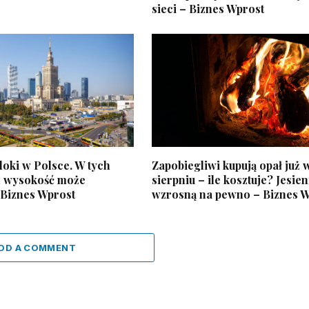
sieci – Biznes Wprost
oki w Polsce. W tych
Zapobiegliwi kupują opał już 
h wysokość może
sierpniu – ile kosztuje? Jesie
 Biznes Wprost
wzrosną na pewno – Biznes 
DD A COMMENT