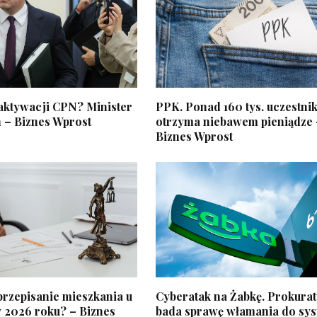
aktywacji CPN? Minister
PPK. Ponad 160 tys. uczestni
n – Biznes Wprost
otrzyma niebawem pieniądze 
Biznes Wprost
 przepisanie mieszkania u
Cyberatak na Żabkę. Prokura
w 2026 roku? – Biznes
bada sprawę włamania do sy