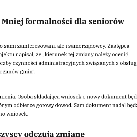
 Mniej formalności dla seniorów
o sami zainteresowani, ale i samorządowcy. Zastępca
jektu napisał, że „kierunek tej zmiany należy ocenić
liczby czynności administracyjnych związanych z obsług
organów gmin”.
nienia. Osoba składająca wniosek o nowy dokument będ
tórym odbierze gotowy dowód. Sam dokument nadal będ
no wniosek.
zyscy odczują zmianę