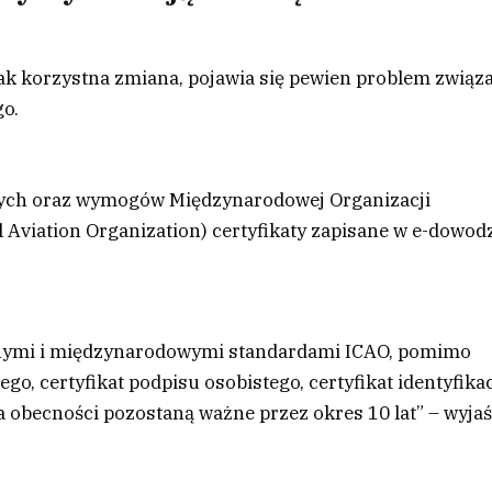
k korzystna zmiana, pojawia się pewien problem związ
go.
ych oraz wymogów Międzynarodowej Organizacji
l Aviation Organization) certyfikaty zapisane w e-dowod
nymi i międzynarodowymi standardami ICAO, pomimo
, certyfikat podpisu osobistego, certyfikat identyfikac
ia obecności pozostaną ważne przez okres 10 lat” – wyja