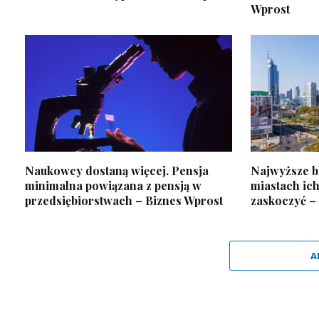
Wprost
Naukowcy dostaną więcej. Pensja
Najwyższe bl
minimalna powiązana z pensją w
miastach ic
przedsiębiorstwach – Biznes Wprost
zaskoczyć –
A