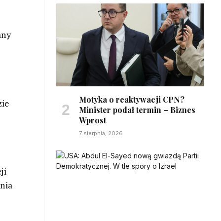
any
Motyka o reaktywacji CPN?
zie
Minister podał termin – Biznes
Wprost
7 sierpnia, 2026
ji
śnia