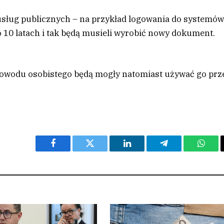
 usług publicznych – na przykład logowania do systemó
o 10 latach i tak będą musieli wyrobić nowy dokument.
 dowodu osobistego będą mogły natomiast używać go prz
Facebook
Twitter
LinkedIn
Telegram
What