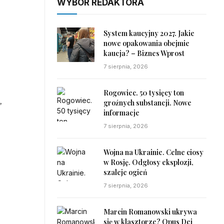
WYBÓR REDAKTORA
System kaucyjny 2027. Jakie
nowe opakowania obejmie
kaucja? – Biznes Wprost
7 sierpnia, 2026
Rogowiec. 50 tysięcy ton
,
groźnych substancji. Nowe
informacje
7 sierpnia, 2026
Wojna na Ukrainie. Celne ciosy
w Rosję. Odgłosy eksplozji,
szaleje ogień
7 sierpnia, 2026
Marcin Romanowski ukrywa
się w klasztorze? Opus Dei