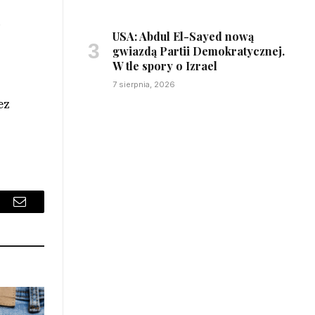
w
USA: Abdul El-Sayed nową
gwiazdą Partii Demokratycznej.
W tle spory o Izrael
7 sierpnia, 2026
ez
sApp
Email