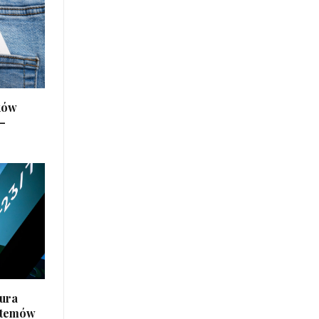
ków
–
tura
stemów