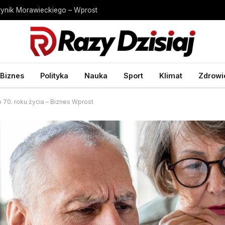
wynik Morawieckiego – Wprost
Biznes
Polityka
Nauka
Sport
Klimat
Zdrowi
 70. roku życia – Biznes Wprost