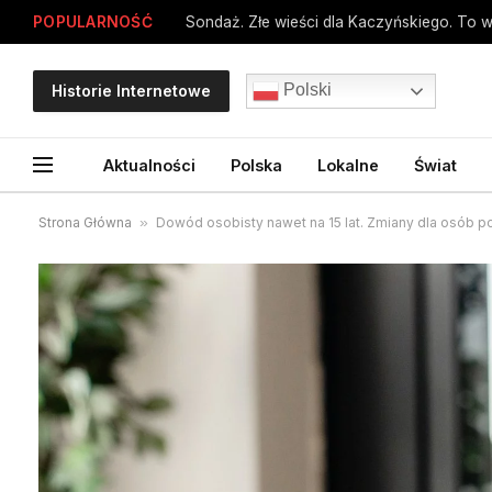
POPULARNOŚĆ
Sondaż. Złe wieści dla Kaczyńskiego. To 
Polski
Historie Internetowe
Aktualności
Polska
Lokalne
Świat
Strona Główna
»
Dowód osobisty nawet na 15 lat. Zmiany dla osób po