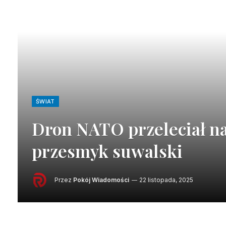
ŚWIAT
Dron NATO przeleciał na
przesmyk suwalski
Przez
Pokój Wiadomości
22 listopada, 2025