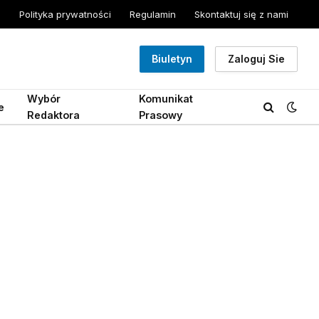
Polityka prywatności
Regulamin
Skontaktuj się z nami
Biuletyn
Zaloguj Sie
Wybór
Komunikat
e
Redaktora
Prasowy