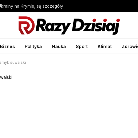
Ukrainy na Krymie, są szczegóły
Biznes
Polityka
Nauka
Sport
Klimat
Zdrowi
esmyk suwalski