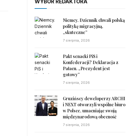
WYBÓR REDAKTORA
Niemcy. Dziennik chwali polską
politykę migracyjną,
„skuteczne”
7 sierpnia, 2026
Pakt senacki PiS i
Konfederacji? Deklaracja z
Pałacu. „Prezydent jest
gotowy”
7 sierpnia, 2026
Gruzińscy deweloperzy ARCHI
i NEXT otworzyli wspólne biuro
w Polsce, umacniając swoją
międzynarodową obecność
7 sierpnia, 2026