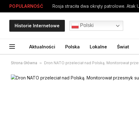
POPULARNOŚĆ
Rosja straciła dwa okręty patrolowe. Atak 
Polski
Historie Internetowe
Aktualności
Polska
Lokalne
Świat
Strona Główna
»
Dron NATO przeleciał nad Polską. Monitorował prz