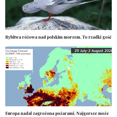
Rybitwa różowa nad polskim morzem. To rzadki gość
Europa nadal zagrożona pożarami. Najgorsze może