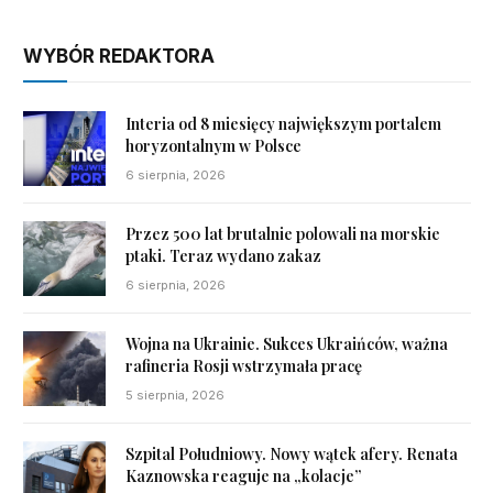
WYBÓR REDAKTORA
Interia od 8 miesięcy największym portalem
horyzontalnym w Polsce
6 sierpnia, 2026
Przez 500 lat brutalnie polowali na morskie
ptaki. Teraz wydano zakaz
6 sierpnia, 2026
Wojna na Ukrainie. Sukces Ukraińców, ważna
rafineria Rosji wstrzymała pracę
5 sierpnia, 2026
Szpital Południowy. Nowy wątek afery. Renata
Kaznowska reaguje na „kolacje”