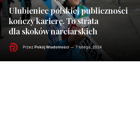
Ulubieniec polskiej publiczności
kończy karierę. To strata
dla skoków narciarskich
Przez
Pokój Wiadomości
7 lutego, 2024
Peter Prevc zdobył w skokach narciarskich
mnóstwo trofeów, ale najbardziej będziemy
go pamiętać z sezonu 2015/16. Wówczas wygrał
aż 15 konkursów. Ponadto 22 razy stał na podium,
a jego najniższą lokatą przez cały sezon było 11.
miejsce – jedyne poza czołową dziesiątką.
Zmiażdżył wtedy wszystkich innych skoczków