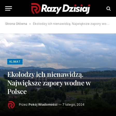
Strona Główna
»
Ekolodzy ich nienawidzą. Największe zapory wodne w Polsce
KLIMAT
Ekolodzy ich nienawidzą.
Największe zapory wodne w
Polsce
Przez
Pokój Wiadomości
7 lutego, 2024