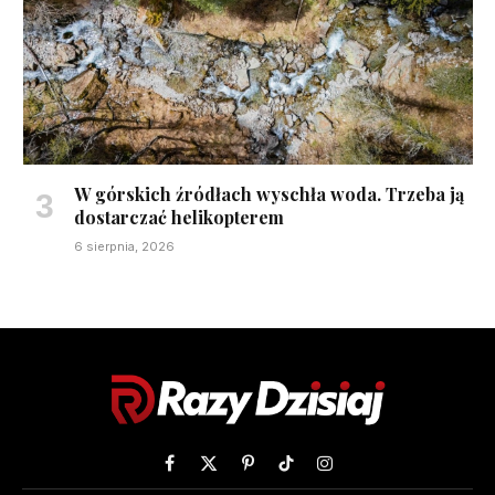
W górskich źródłach wyschła woda. Trzeba ją
dostarczać helikopterem
6 sierpnia, 2026
Facebook
X
Pinterest
TikTok
Instagram