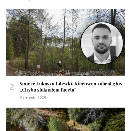
Śmierć Łukasza Litewki. Kierowca zabrał głos.
„Chyba stuknąłem faceta”
6 sierpnia, 2026