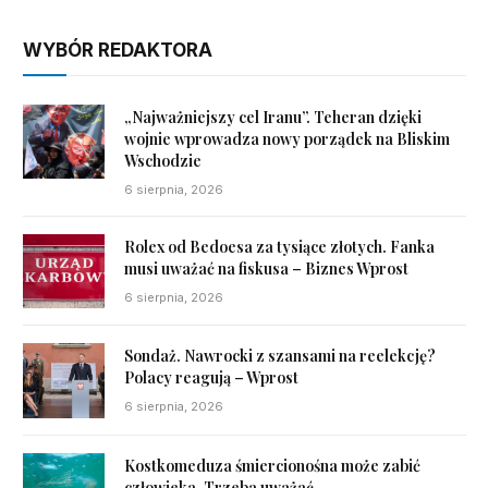
WYBÓR REDAKTORA
„Najważniejszy cel Iranu”. Teheran dzięki
wojnie wprowadza nowy porządek na Bliskim
Wschodzie
6 sierpnia, 2026
Rolex od Bedoesa za tysiące złotych. Fanka
musi uważać na fiskusa – Biznes Wprost
6 sierpnia, 2026
Sondaż. Nawrocki z szansami na reelekcję?
Polacy reagują – Wprost
6 sierpnia, 2026
Kostkomeduza śmiercionośna może zabić
człowieka. Trzeba uważać