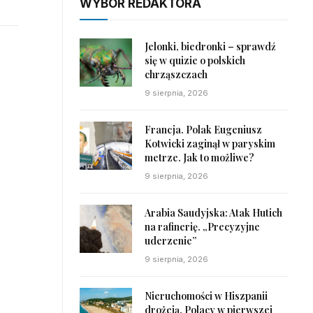
WYBÓR REDAKTORA
Jelonki, biedronki – sprawdź
się w quizie o polskich
chrząszczach
9 sierpnia, 2026
Francja. Polak Eugeniusz
Kotwicki zaginął w paryskim
metrze. Jak to możliwe?
9 sierpnia, 2026
Arabia Saudyjska: Atak Hutich
na rafinerię. „Precyzyjne
uderzenie”
9 sierpnia, 2026
Nieruchomości w Hiszpanii
drożeją. Polacy w pierwszej