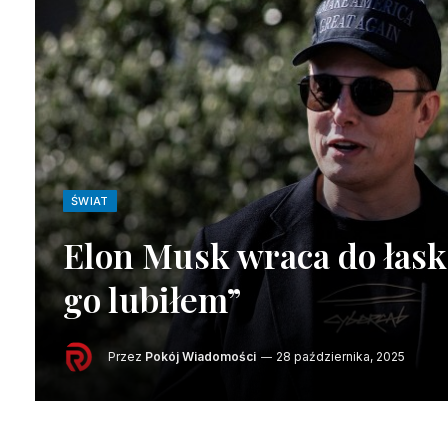
ŚWIAT
Elon Musk wraca do łas
go lubiłem”
Przez
Pokój Wiadomości
28 października, 2025