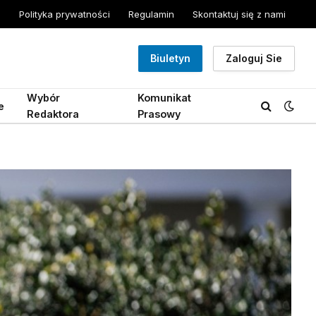
Polityka prywatności
Regulamin
Skontaktuj się z nami
Biuletyn
Zaloguj Sie
Wybór
Komunikat
e
Redaktora
Prasowy