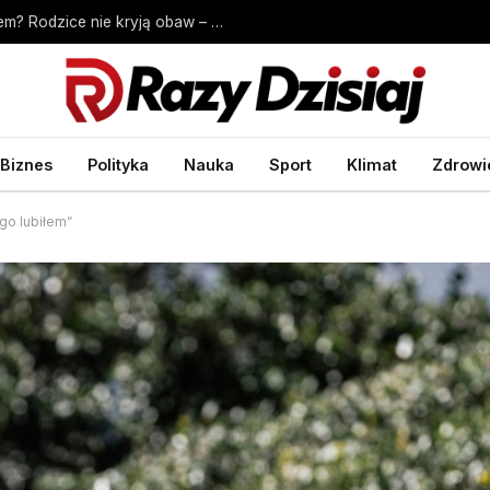
Wyprawka szkolna droższa niż przed rokiem? Rodzice nie kryją obaw – Biznes Wprost
Biznes
Polityka
Nauka
Sport
Klimat
Zdrowi
go lubiłem”