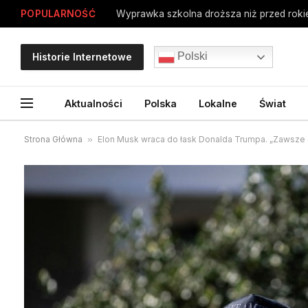
POPULARNOŚĆ
Polski
Historie Internetowe
Aktualności
Polska
Lokalne
Świat
Strona Główna
»
Elon Musk wraca do łask Donalda Trumpa. „Zawsze 