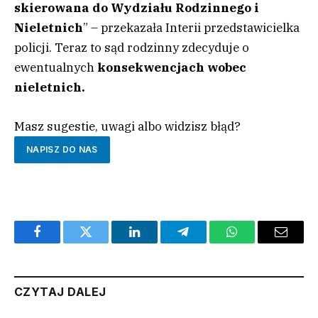
skierowana do Wydziału Rodzinnego i
Nieletnich
” – przekazała Interii przedstawicielka
policji. Teraz to sąd rodzinny zdecyduje o
ewentualnych
konsekwencjach wobec
nieletnich.
Masz sugestie, uwagi albo widzisz błąd?
NAPISZ DO NAS
Facebook
Twitter
LinkedIn
Telegram
WhatsApp
Email
CZYTAJ DALEJ