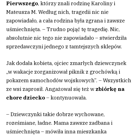
Pierwszeg
o
, którzy znali rodzinę Karoliny i
Mateusza M. Według nich, tragedii nic nie
zapowiadało, a cała rodzina była zgrana i zawsze
uśmiechnięta. – Trudno pojąć tę tragedię. Nic,
absolutnie nic tego nie zapowiadało – stwierdziła
sprzedawczyni jednego z tamtejszych sklepów.
Jak dodała kobieta, ojciec zmarłych dziewczynek
„w wakacje zorganizował piknik z grochówką i
pokazem samochodów wojskowych”. – Wszystkich
ze wsi zaprosił. Angażował się też w
zbiórkę na
chore dziecko
– kontynuowała.
– Dziewczynki takie dobrze wychowane,
roześmiane, ładne. Mama zawsze zadbana i
uśmiechnięta – mówiła inna mieszkanka