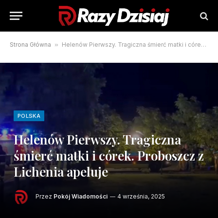
Strona Główna
»
Helenów Pierwszy. Tragiczna śmierć matki i córek. Proboszcz z Lichenia apeluje
POLSKA
Helenów Pierwszy. Tragiczna
śmierć matki i córek. Proboszcz z
Lichenia apeluje
Przez
Pokój Wiadomości
4 września, 2025