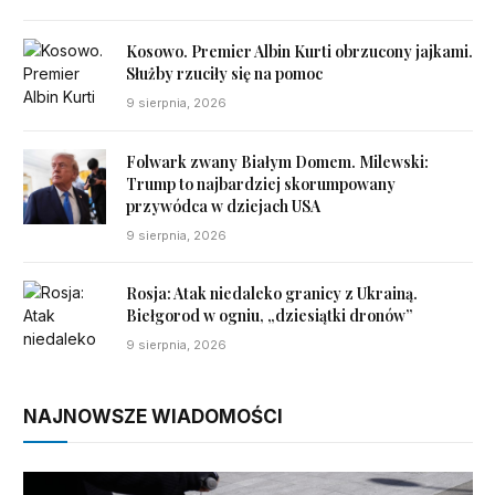
Kosowo. Premier Albin Kurti obrzucony jajkami.
Służby rzuciły się na pomoc
9 sierpnia, 2026
Folwark zwany Białym Domem. Milewski:
Trump to najbardziej skorumpowany
przywódca w dziejach USA
9 sierpnia, 2026
Rosja: Atak niedaleko granicy z Ukrainą.
Biełgorod w ogniu, „dziesiątki dronów”
9 sierpnia, 2026
NAJNOWSZE WIADOMOŚCI