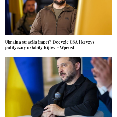
Ukraina straciła impet? Decyzje USA i kryzys
polityczny osłabiły Kijów – Wprost