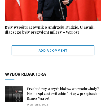
Były współpracownik o Andrzeju Dudzie. Ujawnił,
dlaczego były prezydent milczy – Wprost
ADD A COMMENT
WYBÓR REDAKTORA
Przebudowy starych bloków z powodu windy?
Nie – rząd zostawił sobie furtkę w przepisach –
Biznes Wprost
9 sierpnia, 2026