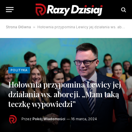
Strona Główna
»
Hołownia przypomina Lewicy jej działania ws. aborcji. „Mam taką teczkę wypowiedzi”
POLITYKA
Hołownia przypomina Lewicy jej
działania ws. aborcji. „Mam taką
teczkę wypowiedzi”
Przez
Pokój Wiadomości
16 marca, 2024