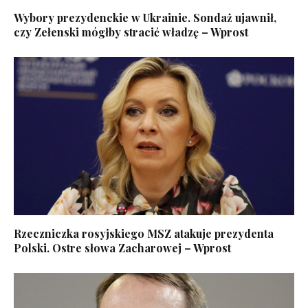
Wybory prezydenckie w Ukrainie. Sondaż ujawnił,
czy Zełenski mógłby stracić władzę – Wprost
Rzeczniczka rosyjskiego MSZ atakuje prezydenta
Polski. Ostre słowa Zacharowej – Wprost