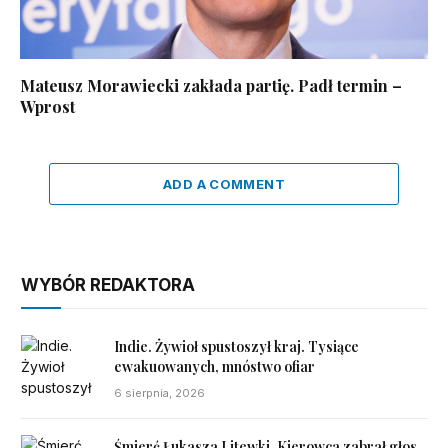
Mateusz Morawiecki zakłada partię. Padł termin –
Wprost
ADD A COMMENT
WYBÓR REDAKTORA
Indie. Żywioł spustoszył kraj. Tysiące
ewakuowanych, mnóstwo ofiar
6 sierpnia, 2026
Śmierć Łukasza Litewki. Kierowca zabrał głos.