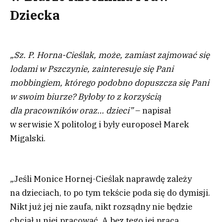
Dziecka
„Sz. P. Horna-Cieślak, może, zamiast zajmować się
lodami w Pszczynie, zainteresuje się Pani
mobbingiem, którego podobno dopuszcza się Pani
w swoim biurze? Byłoby to z korzyścią
dla pracowników oraz… dzieci”
– napisał
w serwisie X politolog i były europoseł Marek
Migalski.
„
Jeśli Monice Hornej-Cieślak
naprawdę zależy
na dzieciach, to po tym tekście poda się do dymisji.
Nikt już jej nie zaufa, nikt rozsądny nie będzie
chciał u niej pracować. A bez tego jej praca