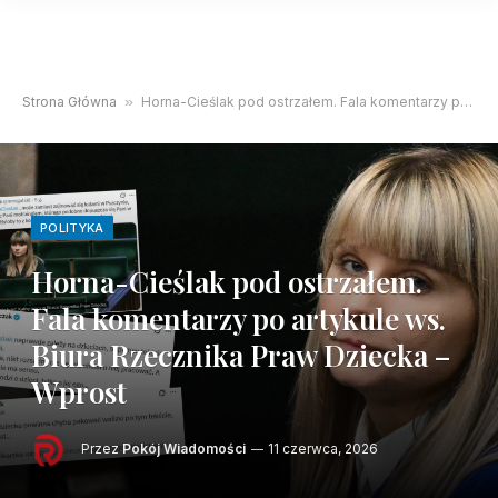
Strona Główna
»
Horna-Cieślak pod ostrzałem. Fala komentarzy po artykule ws. Biura Rzecznika Praw Dziecka – Wprost
POLITYKA
Horna-Cieślak pod ostrzałem.
Fala komentarzy po artykule ws.
Biura Rzecznika Praw Dziecka –
Wprost
Przez
Pokój Wiadomości
11 czerwca, 2026