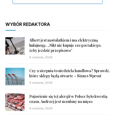
WYBÓR REDAKTORA
Albert jest nastolatkiem i ma elektryczną
hulajnogę. „Nikt nie kupuje czegoś takiego,
żeby jeździć przepisowo”
9 sierpnia, 2026
Czy 9 sierpnia to niedziela handlowa? Sprawdź,
które sklepy będą otwarte – Biznes Wprost
9 sierpnia, 2026
Pojawienie się tej alergii w Polsce było kwestią
czasu. Andrzej jest uczulony na mięso
9 sierpnia, 2026