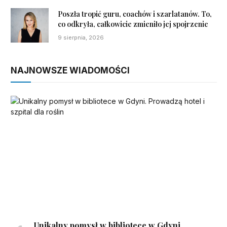
Poszła tropić guru, coachów i szarlatanów. To,
co odkryła, całkowicie zmieniło jej spojrzenie
9 sierpnia, 2026
NAJNOWSZE WIADOMOŚCI
Unikalny pomysł w bibliotece w Gdyni.