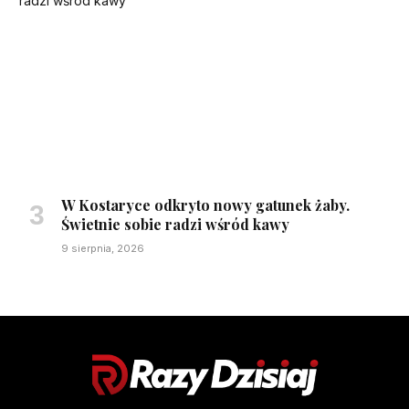
W Kostaryce odkryto nowy gatunek żaby.
Świetnie sobie radzi wśród kawy
9 sierpnia, 2026