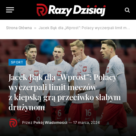
Strona Główna
»
Jacek Bąk dla „Wprost”: Polacy wyczerpali limit meczów z kiepską grą przeciwko słabym drużynom
SPORT
Jacek Bąk dla „Wprost”: Polacy
wyczerpali limit meczów
z kiepską grą przeciwko słabym
drużynom
Przez
Pokój Wiadomości
17 marca, 2024