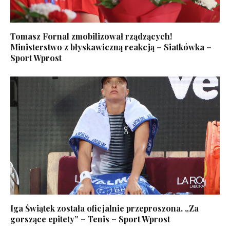
Tomasz Fornal zmobilizował rządzących!
Ministerstwo z błyskawiczną reakcją – Siatkówka –
Sport Wprost
Iga Świątek została oficjalnie przeproszona. „Za
gorszące epitety” – Tenis – Sport Wprost